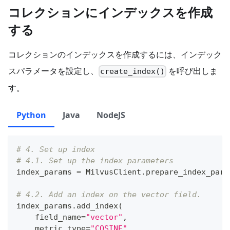
    schema
=
schema
,
コレクションにインデックスを作成
)
する
コレクションのインデックスを作成するには、インデック
スパラメータを設定し、
を呼び出しま
create_index()
す。
Python
Java
NodeJS
# 4. Set up index
# 4.1. Set up the index parameters
index_params 
=
 MilvusClient
.
prepare_index_para
# 4.2. Add an index on the vector field.
index_params
.
add_index
(
    field_name
=
"vector"
,
    metric_type
=
"COSINE"
,