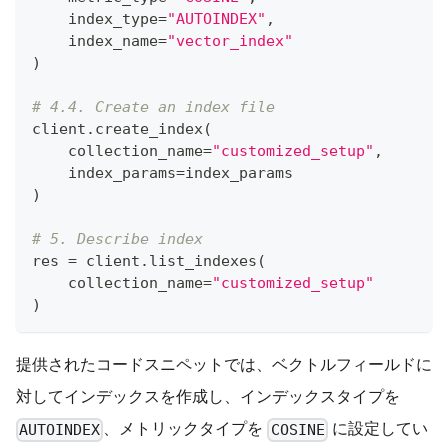
    index_type
=
"AUTOINDEX"
,
    index_name
=
"vector_index"
)
# 4.4. Create an index file
client
.
create_index
(
    collection_name
=
"customized_setup"
,
    index_params
=
index_params
)
# 5. Describe index
res 
=
 client
.
list_indexes
(
    collection_name
=
"customized_setup"
)
提供されたコードスニペットでは、ベクトルフィールドに
対してインデックスを作成し、インデックスタイプを
、メトリックタイプを
に設定してい
AUTOINDEX
COSINE