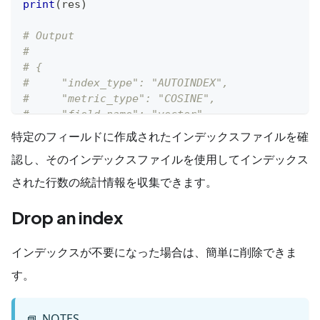
print
(
res
)
# Output
#
# {
#     "index_type": "AUTOINDEX",
#     "metric_type": "COSINE",
#     "field_name": "vector",
#     "index_name": "vector_index"
特定のフィールドに作成されたインデックスファイルを確
# }
認し、そのインデックスファイルを使用してインデックス
された行数の統計情報を収集できます。
Drop an index
インデックスが不要になった場合は、簡単に削除できま
す。
NOTES
📘