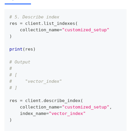
# 5. Describe index
res 
=
 client
.
list_indexes
(
    collection_name
=
"customized_setup"
)
print
(
res
)
# Output
#
# [
#     "vector_index"
# ]
res 
=
 client
.
describe_index
(
    collection_name
=
"customized_setup"
,
    index_name
=
"vector_index"
)