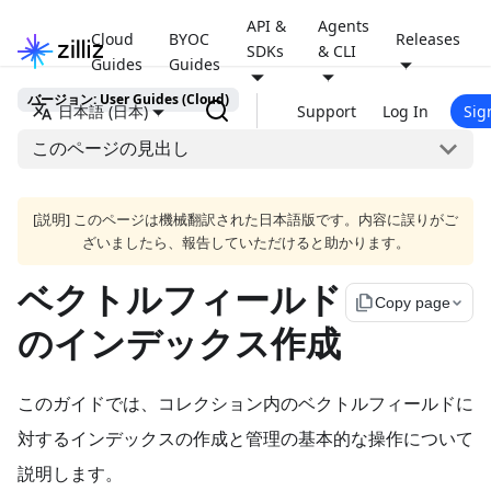
API &
Agents
Cloud
BYOC
Releases
SDKs
& CLI
Guides
Guides
バージョン: User Guides (Cloud)
日本語 (日本)
Support
Log In
Sig
このページの見出し
[説明] このページは機械翻訳された日本語版です。内容に誤りがご
ざいましたら、報告していただけると助かります。
ベクトルフィールド
file_copy
Copy page
のインデックス作成
このガイドでは、コレクション内のベクトルフィールドに
対するインデックスの作成と管理の基本的な操作について
説明します。