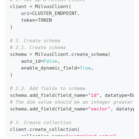
client 
=
 MilvusClient
(
    uri
=
CLUSTER_ENDPOINT
,
    token
=
TOKEN 
)
# 2. Create schema
# 2.1. Create schema
schema 
=
 MilvusClient
.
create_schema
(
    auto_id
=
False
,
    enable_dynamic_field
=
True
,
)
# 2.2. Add fields to schema
schema
.
add_field
(
field_name
=
"id"
,
 datatype
=
Dat
# The dim value should be an integer greater t
schema
.
add_field
(
field_name
=
"vector"
,
 datatype
# 3. Create collection
client
.
create_collection
(
    collection_name
=
"customized_setup"
,