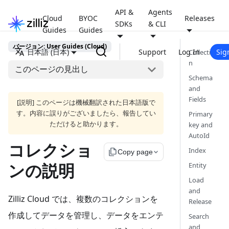
API &
Agents
Cloud
BYOC
Releases
SDKs
& CLI
Guides
Guides
バージョン: User Guides (Cloud)
日本語 (日本)
Support
Log In
Sig
Collectio
n
このページの見出し
Schema
and
Fields
[説明] このページは機械翻訳された日本語版で
す。内容に誤りがございましたら、報告してい
Primary
ただけると助かります。
key and
AutoId
コレクショ
Index
file_copy
Copy page
ンの説明
Entity
Load
and
Zilliz Cloud では、複数のコレクションを
Release
作成してデータを管理し、データをエンテ
Search
and