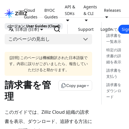
API &
Agents
Cloud
BYOC
Releases
SDKs
& CLI
Guides
Guides
バージョン: User Guides (Cloud)
日本語 (日本)
Support
Log In
Sig
すべての
請求書を
このページの見出し
一覧表示
特定の請
求書の詳
[説明] このページは機械翻訳された日本語版で
細を表示
す。内容に誤りがございましたら、報告してい
ただけると助かります。
請求書を
支払う
請求書を管
請求書を
file_copy
Copy page
ダウンロ
理
ード
このガイドでは、Zilliz Cloud 組織の請求
書を表示、ダウンロード、追跡する方法に