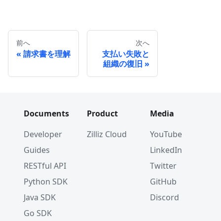
前へ
次へ
請求書を理解
支払い失敗と
組織の復旧
Documents
Product
Media
Developer
Zilliz Cloud
YouTube
Guides
LinkedIn
RESTful API
Twitter
Python SDK
GitHub
Java SDK
Discord
Go SDK