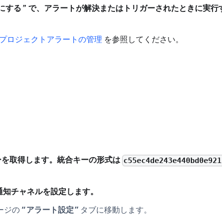
にする
で、アラートが解決またはトリガーされたときに実行
プロジェクトアラートの管理
を参照してください。
。
ーを取得します。統合キーの形式は
c55ec4de243e440bd0e921
ty 通知チャネルを設定します。
ージの
アラート設定
タブに移動します。