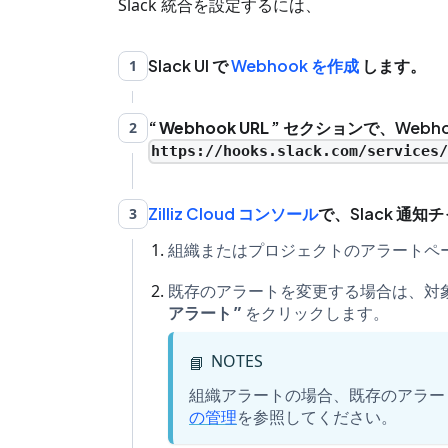
Slack 統合を設定するには、
Slack UI で
Webhook を作成
します。
1
Webhook URL
セクションで、Webhoo
2
https://hooks.slack.com/services
Zilliz Cloud コンソール
で、Slack 通
3
組織またはプロジェクトのアラートペ
既存のアラートを変更する場合は、対
アラート
をクリックします。
NOTES
📘
組織アラートの場合、既存のアラー
の管理
を参照してください。