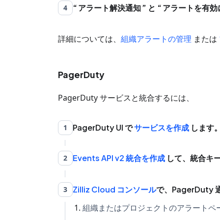
アラート解決通知
と
アラートを有効
4
詳細については、
組織アラートの管理
または
PagerDuty
PagerDuty サービスと統合するには、
PagerDuty UI で
サービスを作成
します
1
Events API v2 統合を作成
して、統合キ
2
Zilliz Cloud コンソール
で、PagerDu
3
組織またはプロジェクトのアラートペ