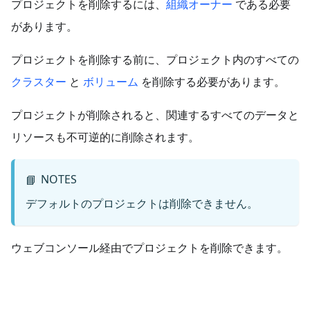
プロジェクトを削除するには、
組織オーナー
である必要
があります。
プロジェクトを削除する前に、プロジェクト内のすべての
クラスター
と
ボリューム
を削除する必要があります。
プロジェクトが削除されると、関連するすべてのデータと
リソースも不可逆的に削除されます。
NOTES
📘
デフォルトのプロジェクトは削除できません。
ウェブコンソール経由でプロジェクトを削除できます。