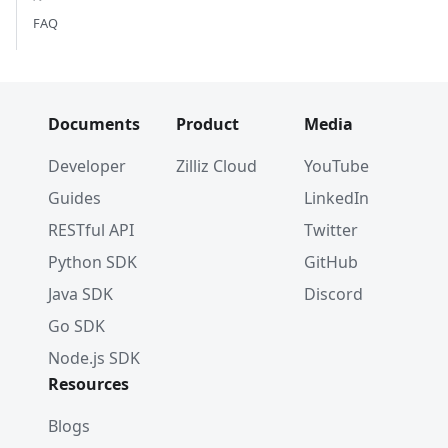
FAQ
Documents
Product
Media
Developer
Zilliz Cloud
YouTube
Guides
LinkedIn
RESTful API
Twitter
Python SDK
GitHub
Java SDK
Discord
Go SDK
Node.js SDK
Resources
Blogs