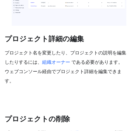
プロジェクト詳細の編集
プロジェクト名を変更したり、プロジェクトの説明を編集
したりするには、
組織オーナー
である必要があります。
ウェブコンソール経由でプロジェクト詳細を編集できま
す。
プロジェクトの削除