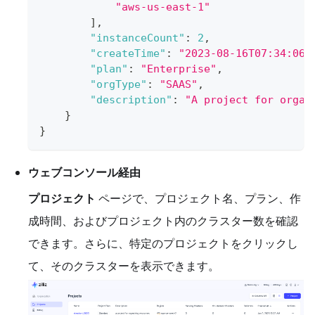
"aws-us-east-1"
]
,
"instanceCount"
:
2
,
"createTime"
:
"2023-08-16T07:34:06Z
"plan"
:
"Enterprise"
,
"orgType"
:
"SAAS"
,
"description"
:
"A project for organ
}
}
ウェブコンソール経由
プロジェクト
ページで、プロジェクト名、プラン、作
成時間、およびプロジェクト内のクラスター数を確認
できます。さらに、特定のプロジェクトをクリックし
て、そのクラスターを表示できます。