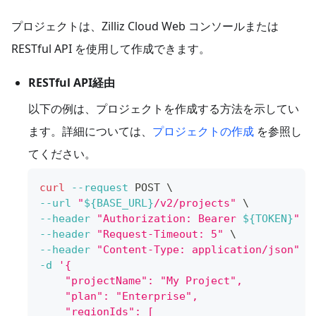
プロジェクトは、Zilliz Cloud Web コンソールまたは
RESTful API を使用して作成できます。
RESTful API経由
以下の例は、プロジェクトを作成する方法を示してい
ます。詳細については、
プロジェクトの作成
を参照し
てください。
curl
--request
 POST 
\
--url
"
${BASE_URL}
/v2/projects"
\
--header
"Authorization: Bearer 
${TOKEN}
"
\
--header
"Request-Timeout: 5"
\
--header
"Content-Type: application/json"
\
-d
'{
    "projectName": "My Project",
    "plan": "Enterprise",
    "regionIds": [