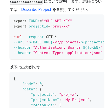
について説明します。詳細につい
xxxxxxxxxxxxxxx
ては、
Describe Project
を参照してください。
export
TOKEN
=
"YOUR_API_KEY"
export
projectId
=
"proj-xx"
curl
--request
 GET 
\
--url
"
${BASE_URL}
/v2/projects/
${projectId}
--header
"Authorization: Bearer 
${TOKEN}
"
\
--header
"Content-Type: application/json"
以下は出力例です
{
"code"
:
0
,
"data"
:
{
"projectId"
:
"proj-x"
,
"projectName"
:
"My Project"
,
"regionIds"
:
[