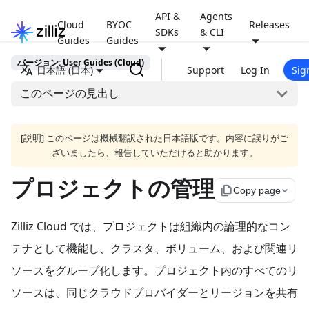
API &
Agents
Cloud
BYOC
Releases
SDKs
& CLI
Guides
Guides
バージョン: User Guides (Cloud)
日本語 (日本)
Support
Log In
Sig
このページの見出し
[説明] このページは機械翻訳された日本語版です。内容に誤りがご
ざいましたら、報告していただけると助かります。
プロジェクトの管理
file_copy
Copy page
Zilliz Cloud では、プロジェクトは組織内の論理的なコン
テナとして機能し、クラスタ、ボリューム、および関連リ
ソースをグループ化します。プロジェクト内のすべてのリ
ソースは、同じクラウドプロバイダーとリージョンを共有