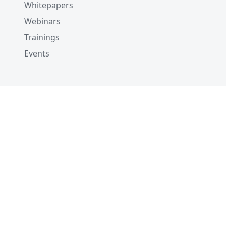
Whitepapers
Webinars
Trainings
Events