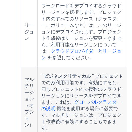
ワークロードをデプロイするクラウド
リージョンを選択します。プロジェク
ト内のすべてのリソース（クラスタ
リー
ー、ボリュームなど）は、このリージ
ジョ
ョンにデプロイされます。プロジェク
ン
ト作成後はリージョンを変更できませ
ん。利用可能なリージョンについて
は、
クラウドプロバイダーとリージョ
ン
を参照してください。
ビジネスクリティカル
プロジェクト
マル
でのみ利用可能です。有効にすると、
チリ
同じプロジェクト内で複数のクラウド
ージ
リージョンにリソースをデプロイでき
ョン
ます。これは、
グローバルクラスター
（オ
の説明
機能を使用する場合に必要で
プシ
す。マルチリージョンは、プロジェク
ョ
ト作成後に有効にすることもできま
ン）
す。