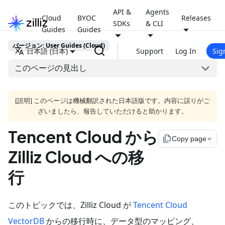
API &
Agents
Cloud
BYOC
Releases
SDKs
& CLI
Guides
Guides
バージョン: User Guides (Cloud)
日本語 (日本)
Support
Log In
Sig
このページの見出し
[説明] このページは機械翻訳された日本語版です。内容に誤りがご
ざいましたら、報告していただけると助かります。
Tencent Cloud から
file_copy
Copy page
Zilliz Cloud への移
行
このトピックでは、Zilliz Cloud が
Tencent Cloud
VectorDB
からの移行時に、データ型のマッピング、