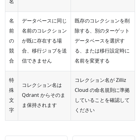
名
名
データベースに同じ
既存のコレクションを削
前
名前のコレクション
除する、別のターゲット
の
が既に存在する場
データベースを選択す
競
合、移行ジョブを送
る、または移行設定時に
合
信できません
名前を変更する
特
コレクション名が Zilliz
コレクション名は
殊
Cloud の命名規則に準拠
Qdrant からそのま
文
していることを確認して
ま保持されます
字
ください