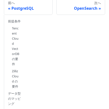
前へ
次へ
PostgreSQL
OpenSearch
前提条件
Tenc
ent
Clou
d
Vect
orDB
の要
件
Zilliz
Clou
d の
要件
データ型
のマッピ
ング