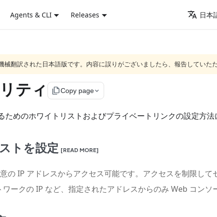
Agents & CLI
Releases
日本語
ジは機械翻訳された日本語版です。内容に誤りがございましたら、報告していた
リティ
file_copy
Copy page
スを保護するためのホワイトリストおよびプライベートリンクの設定
リストを設定
[READ MORE]
任意の IP アドレスからアクセス可能です。アクセスを制限して
ークの IP など、指定されたアドレスからのみ Web コン