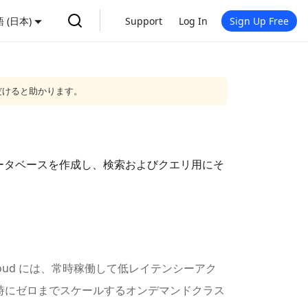
 (日本)
Support
Log In
Sign Up Free
だけると助かります。
ータベースを作成し、検索およびクエリ用にそ
oud には、常時稼働して低レイテンシーアク
ル時にゼロまでスケールするオンデマンドクラス