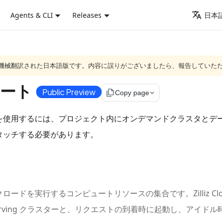
Agents & CLI
Releases
日本語
ジは機械翻訳された日本語版です。内容に誤りがございましたら、報告していた
ート
Public Preview
file_copy
Copy page
を使用するには、プロジェクト内にオンデマンドクラスタとデ
タッチする必要があります。
ードを実行するコンピュートリソースの集合です。Zilliz Cl
rving クラスターと、リクエストの到着時に起動し、アイド