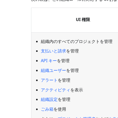
UI 権限
組織内のすべてのプロジェクトを管理
支払いと請求
を管理
API キー
を管理
組織ユーザー
を管理
アラート
を管理
アクティビティ
を表示
組織設定
を管理
ごみ箱
を使用