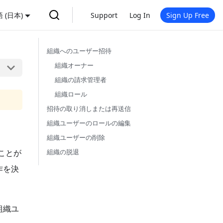
 (日本)
Support
Log In
Sign Up Free
組織へのユーザー招待
組織オーナー
組織の請求管理者
組織ロール
招待の取り消しまたは再送信
組織ユーザーのロールの編集
組織ユーザーの削除
ることが
組織の脱退
作を決
組織ユ