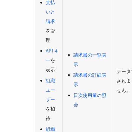
支払
いと
請求
を管
理
API キ
請求書の一覧表
ー
を
示
表示
データ
請求書の詳細表
組織
されま
示
ユー
せん。
日次使用量の照
ザー
会
を招
待
組織