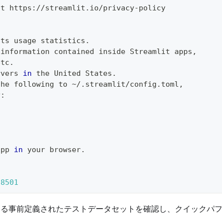
at https
:
//
streamlit
.
io
/
privacy
-
policy
cts usage statistics
.
 information contained inside Streamlit apps
,
etc
.
rvers 
in
 the United States
.
the following to 
~
/
.
streamlit
/
config
.
toml
,
y
:
app 
in
 your browser
.
:
8501
が提供する事前定義されたテストデータセットを確認し、クイックパ