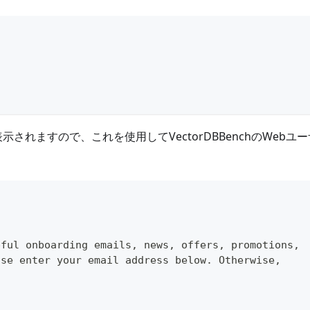
されますので、これを使用してVectorDBBenchのWebユ
pful onboarding emails
,
 news
,
 offers
,
 promotions
,
ase enter your email address below
.
 Otherwise
,