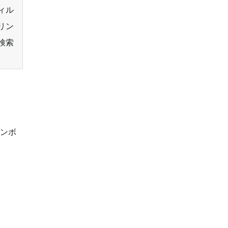
ィル
リン
検索
ンボ