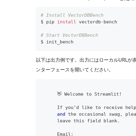
# Install VectorDBBench
$ pip 
install
 vectordb-bench
# Start VectorDBBench
$ init_bench
以下は出力例です。出力にはローカルURLが表示
ンターフェースを開いてください。
      👋 Welcome to Streamlit!
      If you’d like to receive hel
and
 the occasional swag
,
 ple
      leave this field blank
.
      Email
: