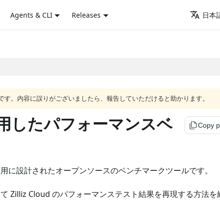
Agents & CLI
Releases
日本語
語版です。内容に誤りがございましたら、報告していただけると助かります。
 を使用したパフォーマンスベ
file_copy
Copy 
用に設計されたオープンソースのベンチマークツールです。
して Zilliz Cloud のパフォーマンステスト結果を再現する方法