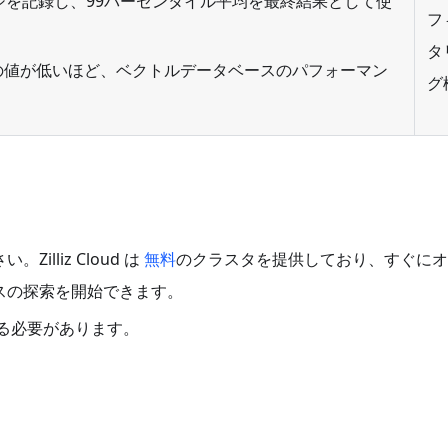
シを記録し、99パーセンタイル平均を最終結果として使
フ
タ
cy_p99 の値が低いほど、ベクトルデータベースのパフォーマン
グ
。
Zilliz Cloud は
無料
のクラスタを提供しており、すぐにオ
タベースの探索を開始できます。
ている必要があります。