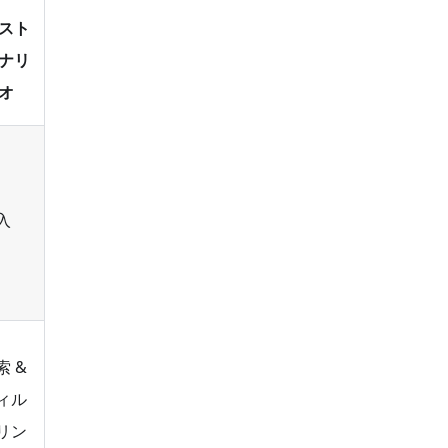
スト
ナリ
オ
入
索 &
ィル
リン