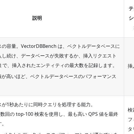
テ
説明
シ
容量。VectorDBBench は、ベクトルデータベースに
入し続け、データベースが失敗するか、挿入リクエスト
るまで、挿入されたエンティティの最大数を記録します。
挿
unt の値が高いほど、ベクトルデータベースのパフォーマンス
スが1秒あたりに同時クエリを処理する能力。
検
 は複数回の top-100 検索を使用し、最も高い QPS 値を最終
フ
す。
タ