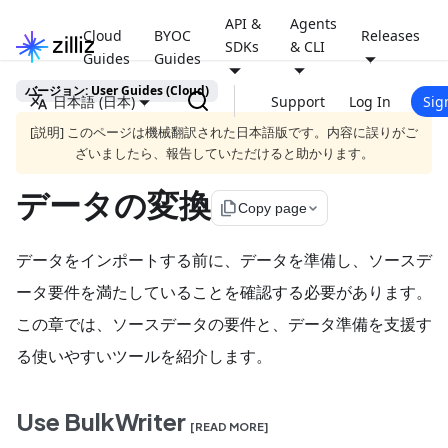
API &
Agents
Cloud
BYOC
Releases
SDKs
& CLI
Guides
Guides
バージョン: User Guides (Cloud)
日本語 (日本)
Support
Log In
Sig
[説明] このページは機械翻訳された日本語版です。内容に誤りがご
ざいましたら、報告していただけると助かります。
データの変換
file_copy
Copy page
データをインポートする前に、データを準備し、ソースデ
ータ要件を満たしていることを確認する必要があります。
この章では、ソースデータの要件と、データ準備を支援す
る使いやすいツールを紹介します。
Use BulkWriter
[READ MORE]