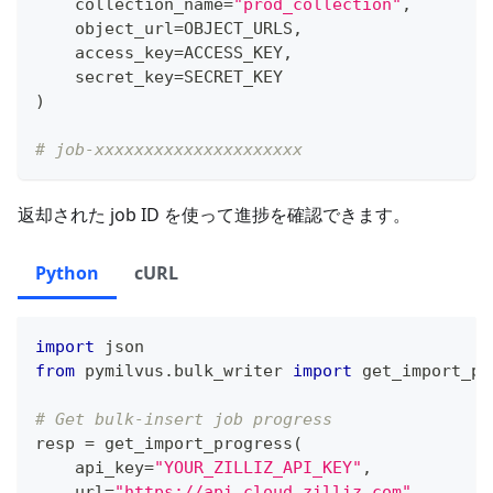
    collection_name
=
"prod_collection"
,
    object_url
=
OBJECT_URLS
,
    access_key
=
ACCESS_KEY
,
    secret_key
=
SECRET_KEY
)
# job-xxxxxxxxxxxxxxxxxxxxx
返却された job ID を使って進捗を確認できます。
Python
cURL
import
 json
from
 pymilvus
.
bulk_writer 
import
 get_import_pr
# Get bulk-insert job progress
resp 
=
 get_import_progress
(
    api_key
=
"YOUR_ZILLIZ_API_KEY"
,
    url
=
"https://api.cloud.zilliz.com"
,