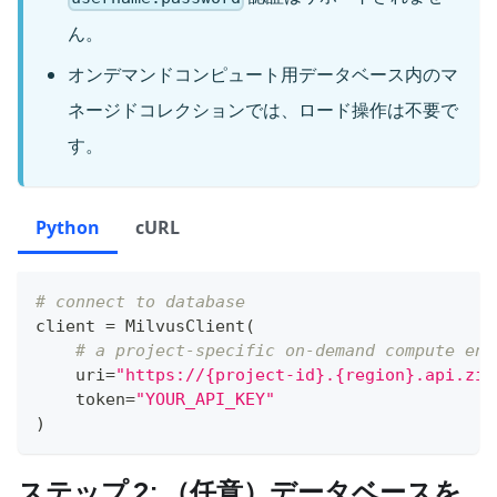
ん。
オンデマンドコンピュート用データベース内のマ
ネージドコレクションでは、ロード操作は不要で
す。
Python
cURL
# connect to database
client 
=
 MilvusClient
(
# a project-specific on-demand compute end
    uri
=
"https://{project-id}.{region}.api.zil
    token
=
"YOUR_API_KEY"
)
ステップ 2: （任意）データベースを