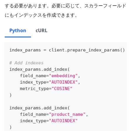
する必要があります。必要に応じて、スカラーフィールド
にもインデックスを作成できます。
Python
cURL
index_params 
=
 client
.
prepare_index_params
(
)
# Add indexes
index_params
.
add_index
(
    field_name
=
"embedding"
,
    index_type
=
"AUTOINDEX"
,
    metric_type
=
"COSINE"
)
index_params
.
add_index
(
    field_name
=
"product_name"
,
    index_type
=
"AUTOINDEX"
)