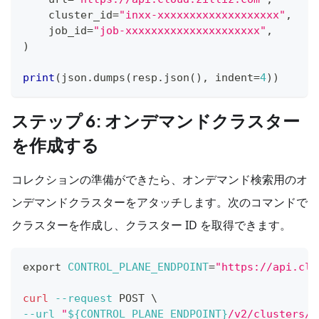
    cluster_id
=
"inxx-xxxxxxxxxxxxxxxxxxx"
,
    job_id
=
"job-xxxxxxxxxxxxxxxxxxxxx"
,
)
print
(
json
.
dumps
(
resp
.
json
(
)
,
 indent
=
4
)
)
ステップ 6: オンデマンドクラスター
を作成する
コレクションの準備ができたら、オンデマンド検索用のオ
ンデマンドクラスターをアタッチします。次のコマンドで
クラスターを作成し、クラスター ID を取得できます。
export
CONTROL_PLANE_ENDPOINT
=
"https://api.clo
curl
--request
 POST 
\
--url
"
${CONTROL_PLANE_ENDPOINT}
/v2/clusters/c