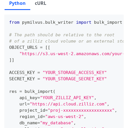
Python
cURL
from
 pymilvus
.
bulk_writer 
import
 bulk_import
# The path should be relative to the root
# of a zilliz cloud volume or an external stor
OBJECT_URLS 
=
[
[
"https://s3.us-west-2.amazonaws.com/your-b
]
]
ACCESS_KEY 
=
"YOUR_STORAGE_ACCESS_KEY"
SECRET_KEY 
=
"YOUR_STORAGE_SECRET_KEY"
res 
=
 bulk_import
(
    api_key
=
"YOUR_ZILLIZ_API_KEY"
,
    url
=
"https://api.cloud.zilliz.com"
,
    project_id
=
"proj-xxxxxxxxxxxxxxxxxxx"
,
    region_id
=
"aws-us-west-2"
,
    db_name
=
"my_database"
,