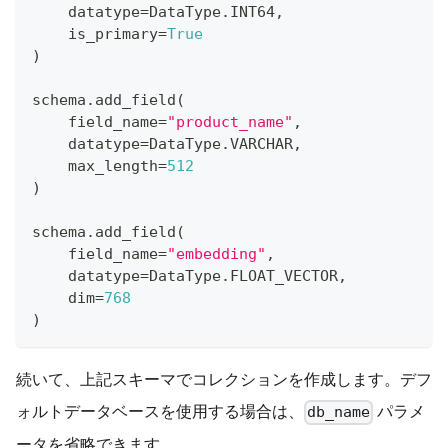
    datatype
=
DataType
.
INT64
,
    is_primary
=
True
)
schema
.
add_field
(
    field_name
=
"product_name"
,
    datatype
=
DataType
.
VARCHAR
,
    max_length
=
512
)
schema
.
add_field
(
    field_name
=
"embedding"
,
    datatype
=
DataType
.
FLOAT_VECTOR
,
    dim
=
768
)
続いて、上記スキーマでコレクションを作成します。デフ
ォルトデータベースを使用する場合は、
パラメ
db_name
ータを省略できます。