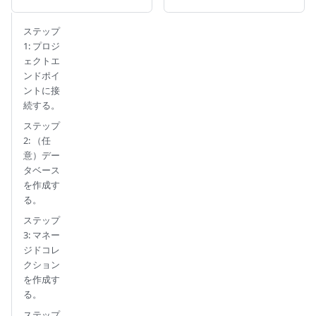
ステップ
1: プロジ
ェクトエ
ンドポイ
ントに接
続する。
ステップ
2: （任
意）デー
タベース
を作成す
る。
ステップ
3: マネー
ジドコレ
クション
を作成す
る。
ステップ