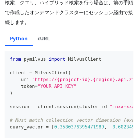
検索、クエリ、ハイブリッド検索を行う場合は、前の手順
で作成したオンデマンドクラスターにセッション経由で接
続します。
Python
cURL
from
 pymilvus 
import
 MilvusClient             
client 
=
 MilvusClient
(
    uri
=
"https://{project-id}.{region}.api.zil
    token
=
"YOUR_API_KEY"
)
session 
=
 client
.
session
(
cluster_id
=
"inxx-xxxx
# Must match collection vector dimension (exam
query_vector 
=
[
0.3580376395471989
,
-
0.6023495