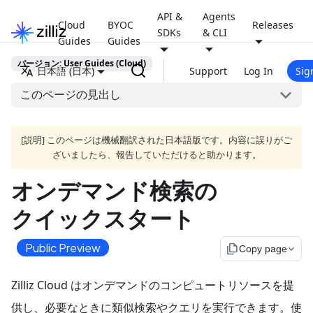
API &
Agents
Cloud
BYOC
Releases
SDKs
& CLI
Guides
Guides
バージョン: User Guides (Cloud)
日本語 (日本)
Support
Log In
Sig
このページの見出し
[説明] このページは機械翻訳された日本語版です。内容に誤りがご
ざいましたら、報告していただけると助かります。
オンデマンド検索の
クイックスタート
Public Preview
file_copy
Copy page
Zilliz Cloud はオンデマンドのコンピュートリソースを提
供し、必要なときに類似検索やクエリを実行できます。使