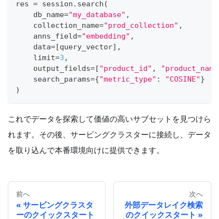
res 
=
 session
.
search
(
    db_name
=
"my_database"
,
    collection_name
=
"prod_collection"
,
    anns_field
=
"embedding"
,
    data
=
[
query_vector
]
,
    limit
=
3
,
    output_fields
=
[
"product_id"
,
"product_name
    search_params
=
{
"metric_type"
:
"COSINE"
}
)
これでデータを探索して価値の高いサブセットを見つけら
れます。その後、サービングクラスターに接続し、データ
を取り込んで本番環境向けに提供できます。
前へ
次へ
サービングクラスタ
外部データレイク検索
ーのクイックスタート
のクイックスタート