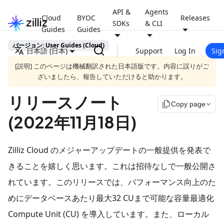
API &
Agents
Cloud
BYOC
Releases
SDKs
& CLI
Guides
Guides
バージョン: User Guides (Cloud)
日本語 (日本)
Support
Log In
Sig
[説明] このページは機械翻訳された日本語版です。内容に誤りがご
ざいましたら、報告していただけると助かります。
リリースノート
file_copy
Copy page
(2022年11月18日)
Zilliz Cloud のメジャーアップデートの一般提供を発表で
きることを嬉しく思います。これは招待なしで一般公開さ
れています。このリリースでは、パフォーマンス向上のた
めにデータベースあたり最大32 CUまで可能な容量最適化
Compute Unit (CU) を導入しています。また、ローカル