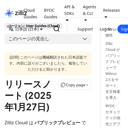
API &
Agents
Cloud
BYOC
Releases
SDKs
& CLI
Guides
Guides
バージョン: User Guides (Cloud)
日本語 (日本)
Support
Log In
Sig
Milvus 互
換性
このページの見出し
Zilliz
Cloud が
パブリッ
[説明] このページは機械翻訳された日本語版で
クプレビ
す。内容に誤りがございましたら、報告してい
ューで
ただけると助かります。
Milvus
2.5 をサ
リリースノ
file_copy
Copy page
ポート、
全文検索
ート (2025
を導入
年1月27日)
BYOC -
セキュリ
ティの強
Zilliz Cloud は
パブリックプレビュー
で
化とデプ