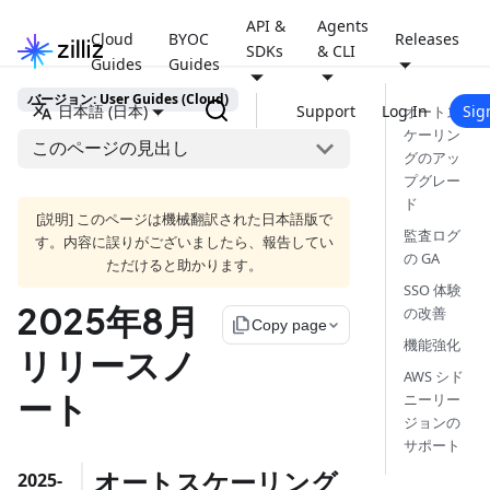
API &
Agents
Cloud
BYOC
Releases
SDKs
& CLI
Guides
Guides
バージョン: User Guides (Cloud)
日本語 (日本)
Support
Log In
Sig
オートス
ケーリン
このページの見出し
グのアッ
プグレー
ド
[説明] このページは機械翻訳された日本語版で
監査ログ
す。内容に誤りがございましたら、報告してい
の GA
ただけると助かります。
SSO 体験
2025年8月
の改善
file_copy
Copy page
機能強化
リリースノ
AWS シド
ート
ニーリー
ジョンの
サポート
オートスケーリング
2025-