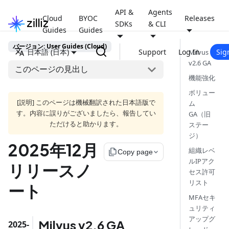
API &
Agents
Cloud
BYOC
Releases
SDKs
& CLI
Guides
Guides
バージョン: User Guides (Cloud)
日本語 (日本)
Support
Log In
Sig
Milvus
v2.6 GA
このページの見出し
機能強化
ボリュー
[説明] このページは機械翻訳された日本語版で
ム
す。内容に誤りがございましたら、報告してい
GA（旧
ただけると助かります。
ステー
ジ）
2025年12月
組織レベ
file_copy
Copy page
ルIPアク
リリースノ
セス許可
リスト
ート
MFAセキ
ュリティ
アップグ
Milvus v2.6 GA
2025-