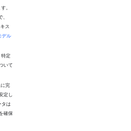
ます。
けで、
テキス
モデル
、特定
ついて
上に完
安定し
ータは
を確保