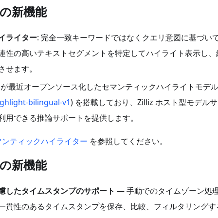
.x の新機能
イライター
: 完全一致キーワードではなくクエリ意図に基づい
連性の高いテキストセグメントを特定してハイライト表示し、
させます。
liz が最近オープンソース化したセマンティックハイライトモデ
ighlight-bilingual-v1
) を搭載しており、Zilliz ホスト型モデル
利用できる推論サポートを提供します。
マンティックハイライター
を参照してください。
.x の新機能
慮したタイムスタンプのサポート
— 手動でのタイムゾーン処
一貫性のあるタイムスタンプを保存、比較、フィルタリングす