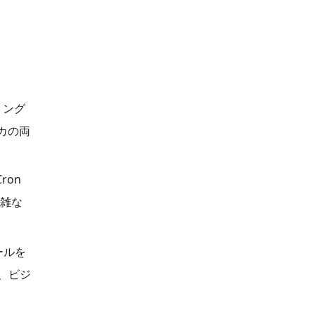
リング
リカの両
ron
雑な
ールを
、ビジ