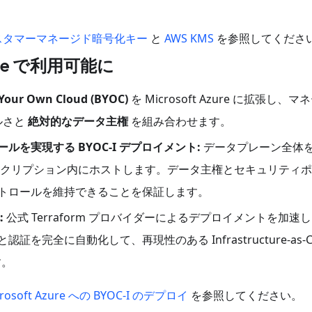
スタマーマネージド暗号化キー
と
AWS KMS
を参照してくださ
ure で利用可能に
 Your Own Cloud (BYOC)
を Microsoft Azure に拡張し、マ
ルさと
絶対的なデータ主権
を組み合わせます。
ルを実現する BYOC-I デプロイメント:
データプレーン全体
サブスクリプション内にホストします。データ主権とセキュリティ
トロールを維持できることを保証します。
:
公式 Terraform プロバイダーによるデプロイメントを加速
証を完全に自動化して、再現性のある Infrastructure-as-C
す。
crosoft Azure への BYOC-I のデプロイ
を参照してください。