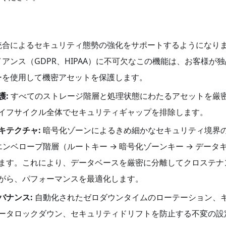
S KMS 統合によるセキュリティ態勢の強化をサポートするようになり
アンス（GDPR、HIPAA）に不可欠なこの機能は、お客様が
ーを使用して機密アセットを保護します。
護:
すべてのストレージ階層と処理状態にわたるアセットを厳
イフサイクル全体でセキュリティギャップを排除します。
キテクチャ:
暗号化ゾーンによるきめ細かなセキュリティ境界
ンベロープ階層（ルートキー → 暗号化ゾーンキー → データ
ます。これにより、データベースを厳密に分離してクロステナ
がら、パフォーマンスを最適化します。
バナンス:
自動化されたゼロダウンタイムのローテーション、
ータロックダウン、セキュリティドリフトを防止する不変の設