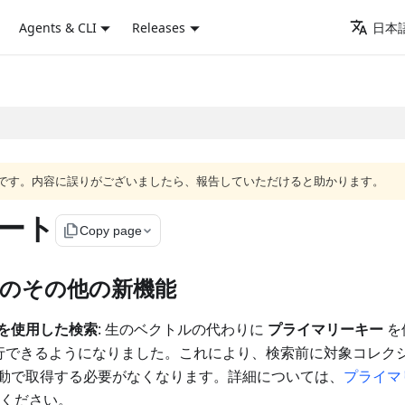
Agents & CLI
Releases
日本語
語版です。内容に誤りがございましたら、報告していただけると助かります。
ノート
file_copy
Copy page
.6.x のその他の新機能
を使用した検索
: 生のベクトルの代わりに
プライマリーキー
を
を実行できるようになりました。これにより、検索前に対象コレク
動で取得する必要がなくなります。詳細については、
プライマ
ください。