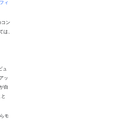
 フィ
のコン
ては、
ビュ
のアッ
ムが自
こと
からモ