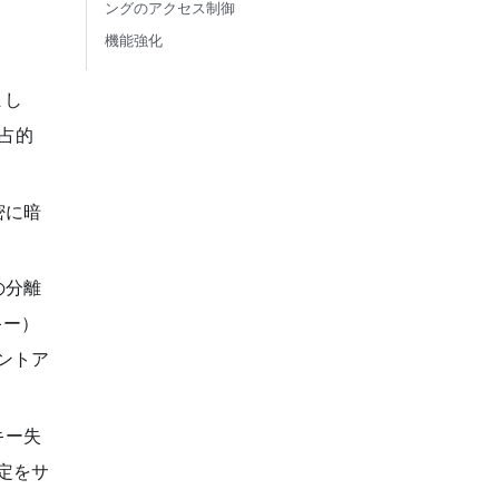
ングのアクセス制御
機能強化
まし
独占的
密に暗
の分離
キー）
ントア
キー失
定をサ