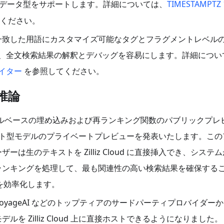
データ型をサポートします。詳細については、
TIMESTAMPTZ
ください。
一致した用語にカスタマイズ可能なタグとフラグメントレベル
、全文検索結果の解釈とデバッグを容易にします。詳細につい
イター
を参照してください。
推論
d でのモデルベースの埋め込みおよび再ランキング関数のパブリックプレ
z ホスト型モデルのプライベートプレビューを発表いたします。こ
ーは生のテキストを Zilliz Cloud に直接挿入でき、システ
ランキングを処理して、最も関連性の高い検索結果を確保する
スを効率化します。
e、VoyageAI などのトップティアのサードパーティプロバイダー
ルを Zilliz Cloud 上に直接ホストできるようになりました。