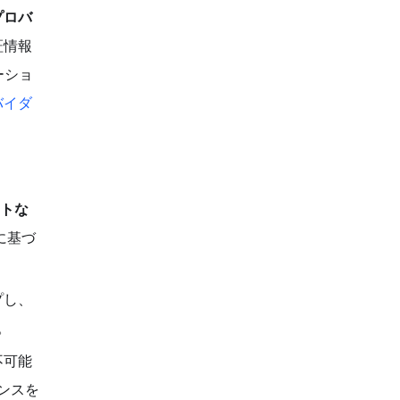
プロバ
証情報
ーショ
バイダ
ントな
に基づ
プし、
。
不可能
ンスを