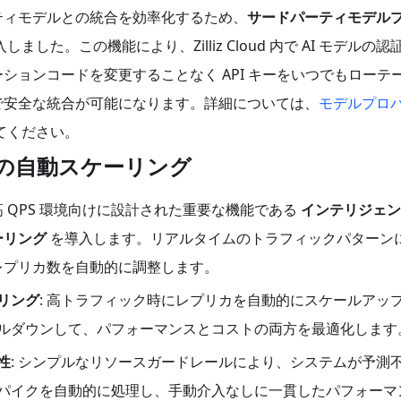
ティモデルとの統合を効率化するため、
サードパーティモデル
しました。この機能により、Zilliz Cloud 内で AI モデルの認
ションコードを変更することなく API キーをいつでもローテ
で安全な統合が可能になります。詳細については、
モデルプロ
てください。
の自動スケーリング
 QPS 環境向けに設計された重要な機能である
インテリジェ
ーリング
を導入します。リアルタイムのトラフィックパターン
レプリカ数を自動的に調整します。
リング
: 高トラフィック時にレプリカを自動的にスケールアッ
ルダウンして、パフォーマンスとコストの両方を最適化します
性
: シンプルなリソースガードレールにより、システムが予測
パイクを自動的に処理し、手動介入なしに一貫したパフォーマ