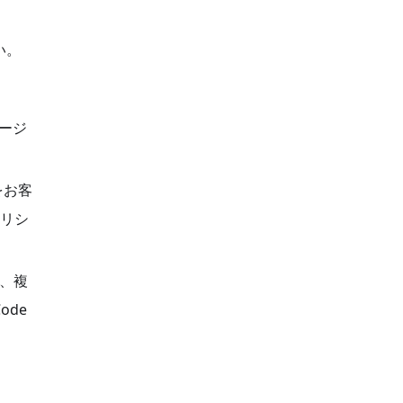
い。
ネージ
をお客
ポリシ
し、複
ode