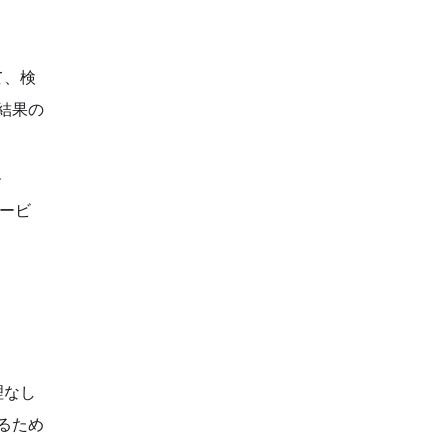
て、検
結果の
ル
サービ
理なし
るため