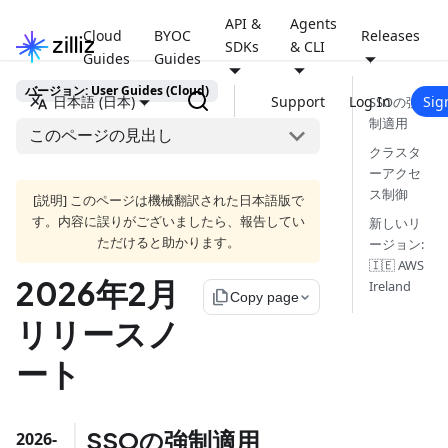
API &
Agents
Cloud
BYOC
Releases
SDKs
& CLI
Guides
Guides
バージョン: User Guides (Cloud)
日本語 (日本)
Support
Log In
Sig
SSOの強
制適用
このページの見出し
クラスタ
ーアクセ
ス制御
[説明] このページは機械翻訳された日本語版で
す。内容に誤りがございましたら、報告してい
新しいリ
ただけると助かります。
ージョン:
🇮🇪 AWS
2026年2月
Ireland
file_copy
Copy page
リリースノ
ート
SSOの強制適用
2026-