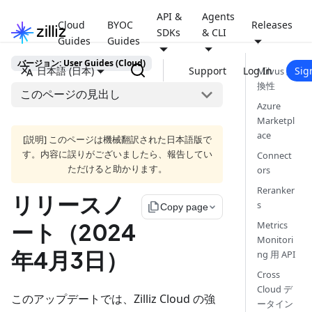
API &
Agents
Cloud
BYOC
Releases
SDKs
& CLI
Guides
Guides
バージョン: User Guides (Cloud)
日本語 (日本)
Support
Log In
Sig
Milvus 互
換性
このページの見出し
Azure
Marketpl
ace
[説明] このページは機械翻訳された日本語版で
す。内容に誤りがございましたら、報告してい
Connect
ただけると助かります。
ors
Reranker
リリースノ
s
file_copy
Copy page
ート（2024
Metrics
Monitori
年4月3日）
ng 用 API
Cross
Cloud デ
このアップデートでは、Zilliz Cloud の強
ータイン