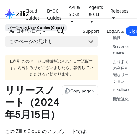
API &
Agents
Cloud
BYOC
Releases
SDKs
& CLI
Guides
Guides
バージョン: User Guides (Cloud)
日本語 (日本)
Support
Log In
Sig
Milvus 互
換性
このページの見出し
Serverles
s Beta
[説明] このページは機械翻訳された日本語版で
より多く
す。内容に誤りがございましたら、報告してい
の利用可
ただけると助かります。
能なリー
ジョン
リリースノ
Pipelines
file_copy
Copy page
ート（2024
機能強化
年5月15日）
この Zilliz Cloud のアップデートでは、