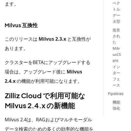
ベク
ます。
トル
デー
タ型
Milvus 互換性
改良
され
このリリースは
Milvus 2.3.x
と互換性が
た
あります。
Milv
usCli
ent
クラスターをBETAにアップグレードする
イン
場合は、アップグレード後に
Milvus
ター
フェ
2.4.x
の機能が利用可能になります。
ース
Zilliz Cloud で利用可能な
Pipelines
機能
Milvus 2.4.x の新機能
強化
Milvus 2.4は、RAGおよびマルチモーダル
データ検索のための多くの効率的な機能を