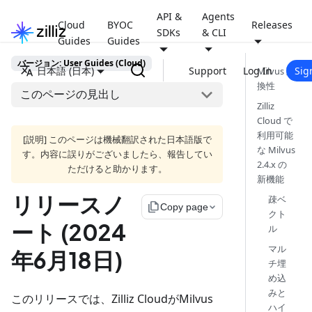
API &
Agents
Cloud
BYOC
Releases
SDKs
& CLI
Guides
Guides
バージョン: User Guides (Cloud)
日本語 (日本)
Support
Log In
Sig
Milvus 互
換性
このページの見出し
Zilliz
Cloud で
利用可能
[説明] このページは機械翻訳された日本語版で
な Milvus
す。内容に誤りがございましたら、報告してい
2.4.x の
ただけると助かります。
新機能
リリースノ
疎ベ
file_copy
Copy page
クト
ート (2024
ル
マル
年6月18日)
チ埋
め込
みと
このリリースでは、Zilliz CloudがMilvus
ハイ