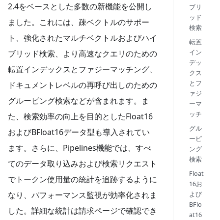
2.4をベースとした多数の新機能を公開し
ブリ
ッド
ました。これには、疎ベクトルのサポー
検索
ト、強化されたマルチベクトルおよびハイ
転置
イン
ブリッド検索、より高速なクエリのための
デッ
転置インデックスとファジーマッチング、
クス
とフ
ドキュメントレベルの再呼び出しのための
ァジ
グルーピング検索などが含まれます。ま
ーマ
ッチ
た、検索効率の向上を目的としたFloat16
グル
およびBFloat16データ型も導入されてい
ーピ
ます。さらに、Pipelines機能では、すべ
ング
検索
てのデータ取り込みおよび検索リクエスト
Float
でトークン使用量の統計を追跡するように
16お
なり、パフォーマンス監視が効率化されま
よび
BFlo
した。詳細な統計は請求ページで確認でき
at16