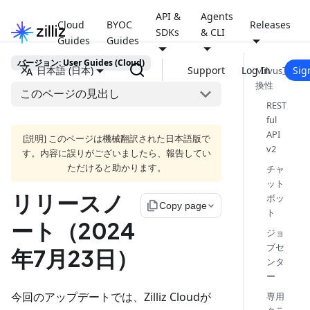
API &
Agents
Cloud
BYOC
Releases
SDKs
& CLI
Guides
Guides
バージョン: User Guides (Cloud)
日本語 (日本)
Support
Log In
Sig
Milvus互
換性
このページの見出し
REST
ful
API
[説明] このページは機械翻訳された日本語版で
v2
す。内容に誤りがございましたら、報告してい
ただけると助かります。
チャ
ット
リリースノ
ボッ
file_copy
Copy page
ト
ート（2024
ジョ
ブセ
年7月23日）
ンタ
ー
今回のアップデートでは、Zilliz Cloudが
専用