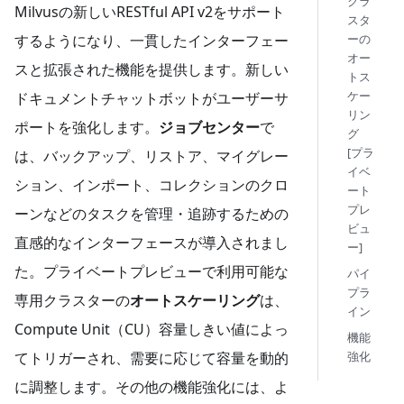
クラ
Milvusの新しいRESTful API v2をサポート
スタ
するようになり、一貫したインターフェー
ーの
オー
スと拡張された機能を提供します。新しい
トス
ケー
ドキュメントチャットボットがユーザーサ
リン
ポートを強化します。
ジョブセンター
で
グ
[プラ
は、バックアップ、リストア、マイグレー
イベ
ション、インポート、コレクションのクロ
ート
プレ
ーンなどのタスクを管理・追跡するための
ビュ
直感的なインターフェースが導入されまし
ー]
た。プライベートプレビューで利用可能な
パイ
プラ
専用クラスターの
オートスケーリング
は、
イン
Compute Unit（CU）容量しきい値によっ
機能
てトリガーされ、需要に応じて容量を動的
強化
に調整します。その他の機能強化には、よ