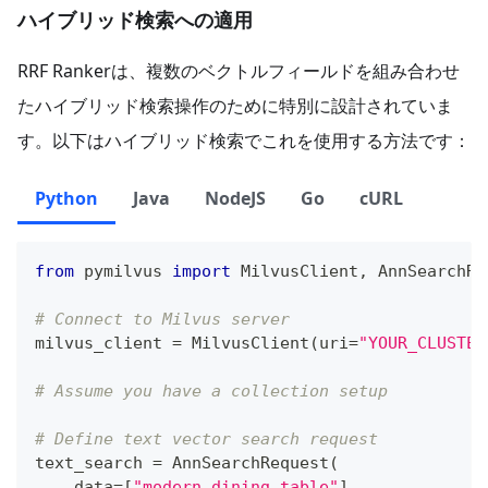
ハイブリッド検索への適用
RRF Rankerは、複数のベクトルフィールドを組み合わせ
たハイブリッド検索操作のために特別に設計されていま
す。以下はハイブリッド検索でこれを使用する方法です：
Python
Java
NodeJS
Go
cURL
from
 pymilvus 
import
 MilvusClient
,
 AnnSearchRe
# Connect to Milvus server
milvus_client 
=
 MilvusClient
(
uri
=
"YOUR_CLUSTER
# Assume you have a collection setup
# Define text vector search request
text_search 
=
 AnnSearchRequest
(
    data
=
[
"modern dining table"
]
,