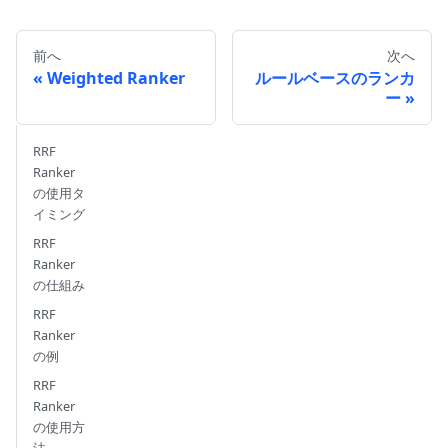
    output_fields
=
[
"product_name"
,
"price"
,
"c
)
前へ
次へ
Weighted Ranker
ルールベースのランカ
ー
RRF
Ranker
の使用タ
イミング
RRF
Ranker
の仕組み
RRF
Ranker
の例
RRF
Ranker
の使用方
法