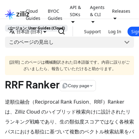
API &
Agents
Cloud
BYOC
Releases
SDKs
& CLI
Guides
Guides
バージョン: User Guides (Cloud)
日本語 (日本)
Support
Log In
Sig
このページの見出し
[説明] このページは機械翻訳された日本語版です。内容に誤りがご
ざいましたら、報告していただけると助かります。
RRF Ranker
file_copy
Copy page
逆順位融合（Reciprocal Rank Fusion、RRF）Ranker
は、Zilliz Cloud のハイブリッド検索向けに設計されたリ
ランキング戦略であり、生の類似度スコアではなく各検索
パスにおける順位に基づいて複数のベクトル検索結果をバ