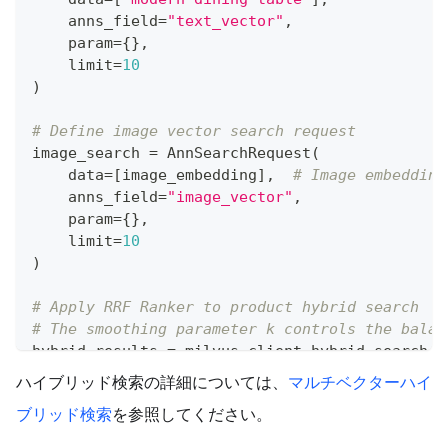
    anns_field
=
"text_vector"
,
    param
=
{
}
,
    limit
=
10
)
# Define image vector search request
image_search 
=
 AnnSearchRequest
(
    data
=
[
image_embedding
]
,
# Image embedding
    anns_field
=
"image_vector"
,
    param
=
{
}
,
    limit
=
10
)
# Apply RRF Ranker to product hybrid search
# The smoothing parameter k controls the balan
hybrid_results 
=
 milvus_client
.
hybrid_search
(
    collection_name
,
ハイブリッド検索の詳細については、
マルチベクターハイ
[
text_search
,
 image_search
]
,
# Multiple s
ブリッド検索
を参照してください。
    ranker
=
rerank
,
# Apply the RRF ranker
    limit
=
10
,