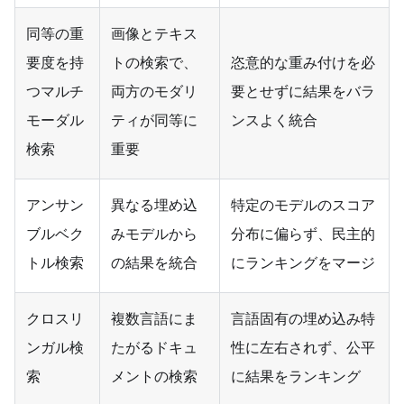
同等の重
画像とテキス
要度を持
トの検索で、
恣意的な重み付けを必
つマルチ
両方のモダリ
要とせずに結果をバラ
モーダル
ティが同等に
ンスよく統合
検索
重要
アンサン
異なる埋め込
特定のモデルのスコア
ブルベク
みモデルから
分布に偏らず、民主的
トル検索
の結果を統合
にランキングをマージ
クロスリ
複数言語にま
言語固有の埋め込み特
ンガル検
たがるドキュ
性に左右されず、公平
索
メントの検索
に結果をランキング