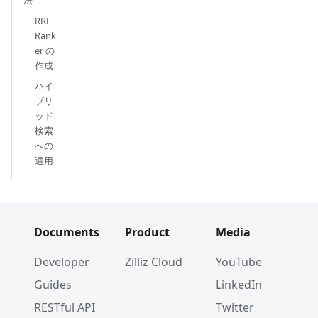
RRF
Rank
er の
作成
ハイ
ブリ
ッド
検索
への
適用
Documents
Product
Media
Developer
Zilliz Cloud
YouTube
Guides
LinkedIn
RESTful API
Twitter