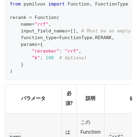
from
 pymilvus 
import
 Function
,
 FunctionType
rerank 
=
 Function
(
    name
=
"rrf"
,
    input_field_names
=
[
]
,
# Must be an empty l
    function_type
=
FunctionType
.
RERANK
,
    params
=
{
"reranker"
:
"rrf"
,
"k"
:
100
# Optional
}
)
必
パラメータ
説明
値
須?
この
は
Function
name
"rrf"