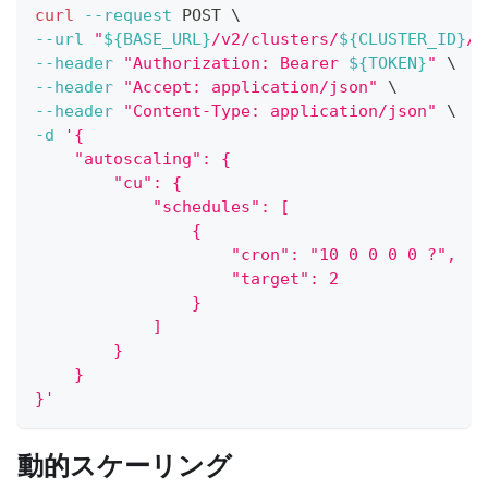
curl
--request
 POST 
\
--url
"
${BASE_URL}
/v2/clusters/
${CLUSTER_ID}
/m
--header
"Authorization: Bearer 
${TOKEN}
"
\
--header
"Accept: application/json"
\
--header
"Content-Type: application/json"
\
-d
'{
    "autoscaling": {
        "cu": {
            "schedules": [
                {
                    "cron": "10 0 0 0 0 ?",
                    "target": 2
                }
            ]
        }
    }
}'
動的スケーリング