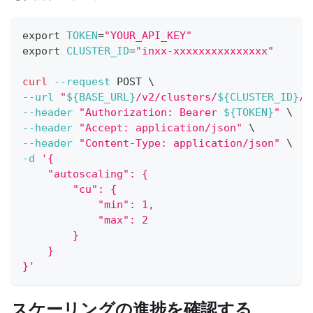
export
TOKEN
=
"YOUR_API_KEY"
export
CLUSTER_ID
=
"inxx-xxxxxxxxxxxxxxx"
curl
--request
 POST 
\
--url
"
${BASE_URL}
/v2/clusters/
${CLUSTER_ID}
/m
--header
"Authorization: Bearer 
${TOKEN}
"
\
--header
"Accept: application/json"
\
--header
"Content-Type: application/json"
\
-d
'{
    "autoscaling": {
        "cu": {
            "min": 1,
            "max": 2
        }
    }
}'
スケーリングの進捗を確認する