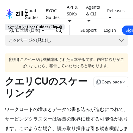
API &
Agents
Cloud
BYOC
Releases
SDKs
& CLI
Guides
Guides
バージョン: User Guides (Cloud)
日本語 (日本)
Support
Log In
Sig
このページの見出し
[説明] このページは機械翻訳された日本語版です。内容に誤りがご
ざいましたら、報告していただけると助かります。
クエリCUのスケー
file_copy
Copy page
リング
ワークロードの増加とデータの書き込みが進むにつれて、
サービングクラスターは容量の限界に達する可能性があり
ます。このような場合、読み取り操作は引き続き機能しま