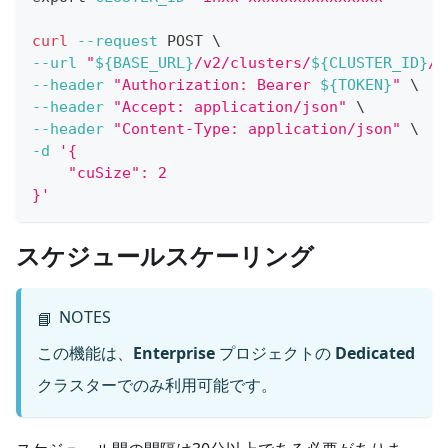
curl
--request
 POST 
\
--url
"
${BASE_URL}
/v2/clusters/
${CLUSTER_ID}
/m
--header
"Authorization: Bearer 
${TOKEN}
"
\
--header
"Accept: application/json"
\
--header
"Content-Type: application/json"
\
-d
'{
    "cuSize": 2
}'
スケジュールスケーリング
NOTES
📘
この機能は、
Enterprise
プロジェクトの
Dedicated
クラスターでのみ利用可能です。