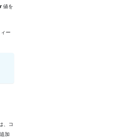
r
値を
フィー
では、コ
追加