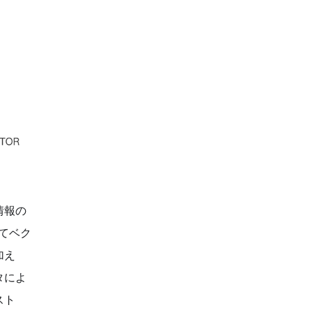
情報の
ってベク
加え
タによ
スト