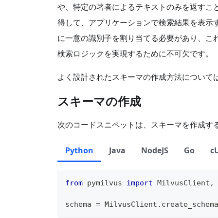
や、特定の著者によるテキストのみを返すこ
得して、アプリケーションで検索結果を表示
に一意の識別子を割り当てる必要があり、こ
検索ロジックを実現するために不可欠です。
よく設計されたスキーマの作成方法について
スキーマの作成
次のコードスニペットは、スキーマを作成す
Python
Java
NodeJS
Go
c
from
 pymilvus 
import
 MilvusClient
,
schema 
=
 MilvusClient
.
create_schem