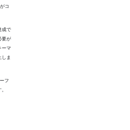
 がコ
達成で
必要が
キーマ
上しま
ーフ
す。