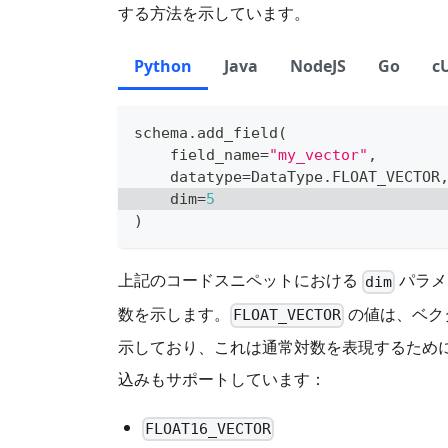
する方法を示しています。
Python
Java
NodeJS
Go
c
schema
.
add_field
(
    field_name
=
"my_vector"
,
    datatype
=
DataType
.
FLOAT_VECTOR
    dim
=
5
)
上記のコードスニペットにおける
パラメ
dim
数を示します。
の値は、ベク
FLOAT_VECTOR
示しており、これは通常対数を表現するために使用
込みもサポートしています：
FLOAT16_VECTOR