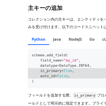
主キーの追加
コレクション内の主キーは、エンティティを
みを受け付けます。以下のコードスニペット
Python
Java
NodeJS
Go
c
schema
.
add_field
(
    field_name
=
"my_id"
,
    datatype
=
DataType
.
INT64
,
    is_primary
=
True
,
    auto_id
=
False
,
)
フィールドを追加する際、
プロ
is_primary
ールドとして明示的に指定できます。プライ