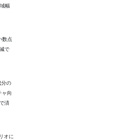
帯域幅
小数点
減で
成分の
クチャ向
で済
リオに