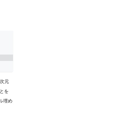
次元
とを
トル埋め