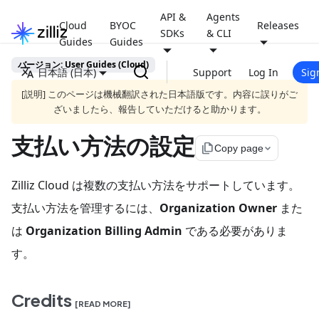
API &
Agents
Cloud
BYOC
Releases
SDKs
& CLI
Guides
Guides
バージョン: User Guides (Cloud)
日本語 (日本)
Support
Log In
Sig
[説明] このページは機械翻訳された日本語版です。内容に誤りがご
ざいましたら、報告していただけると助かります。
支払い方法の設定
file_copy
Copy page
Zilliz Cloud は複数の支払い方法をサポートしています。
支払い方法を管理するには、
Organization Owner
また
は
Organization Billing Admin
である必要がありま
す。
Credits
[READ MORE]