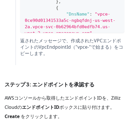
}
,
{
"DnsName"
:
"vpce-
0ce90d01341533a5c-ngbqfdnj-us-west-
2a.vpce-svc-0b62964bfd0edfb74.us-
west-2.vpce.amazonaws.com"
,
"HostedZoneId"
:
返されたメッセージで、作成されたVPCエンドポ
"Z1YSA3EXCYUU9Z"
イントのVpcEndpointId（"vpce-"で始まる）をコ
}
ピーします。
]
}
ステップ 3: エンドポイントを承認する
AWSコンソールから取得したエンドポイントIDを、Zilliz
Cloudの
エンドポイントID
ボックスに貼り付けます。
Create
をクリックします。