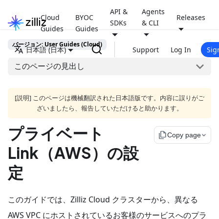
API &
Agents
Cloud
BYOC
Releases
SDKs
& CLI
Guides
Guides
バージョン: User Guides (Cloud)
日本語 (日本)
Support
Log In
Sig
このページの見出し
[説明] このページは機械翻訳された日本語版です。内容に誤りがご
ざいましたら、報告していただけると助かります。
プライベート
file_copy
Copy page
Link（AWS）の設
定
このガイドでは、Zilliz Cloud クラスターから、異なる
AWS VPC にホストされているお客様のサービスへのプラ