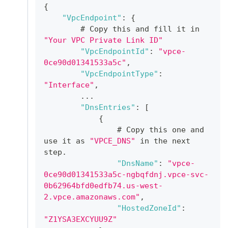
{
"VpcEndpoint"
:
{
        # Copy this and fill it in 
"Your VPC Private Link ID"
"VpcEndpointId"
:
"vpce-
0ce90d01341533a5c"
,
"VpcEndpointType"
:
"Interface"
,
        ...
"DnsEntries"
:
[
{
                # Copy this one and 
use it as 
"VPCE_DNS"
 in the next 
step.
"DnsName"
:
"vpce-
0ce90d01341533a5c-ngbqfdnj.vpce-svc-
0b62964bfd0edfb74.us-west-
2.vpce.amazonaws.com"
,
"HostedZoneId"
:
"Z1YSA3EXCYUU9Z"