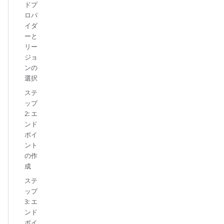
ドプ
ロバ
イダ
ーと
リー
ジョ
ンの
選択
ステ
ップ
2: エ
ンド
ポイ
ント
の作
成
ステ
ップ
3: エ
ンド
ポイ