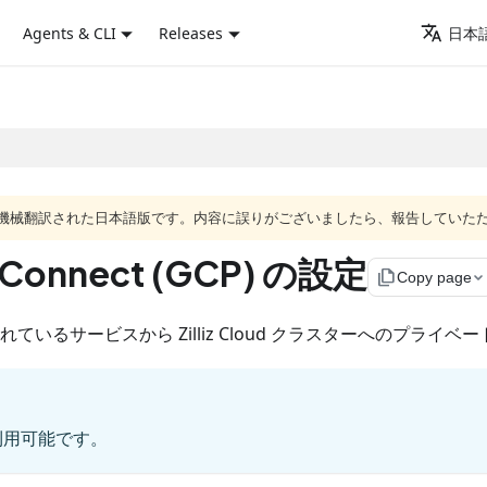
Agents & CLI
Releases
日本語
ジは機械翻訳された日本語版です。内容に誤りがございましたら、報告していた
Connect (GCP) の設定
file_copy
Copy page
されているサービスから Zilliz Cloud クラスターへのプラ
利用可能です。