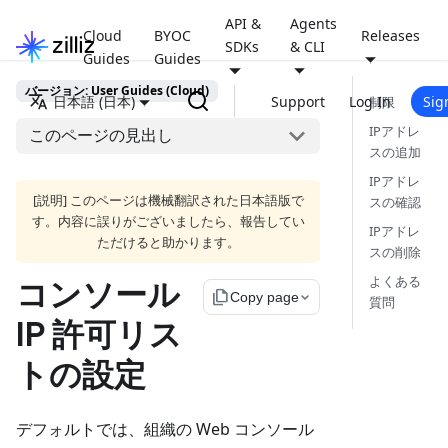
API &
Agents
Cloud
BYOC
Releases
SDKs
& CLI
Guides
Guides
バージョン: User Guides (Cloud)
日本語 (日本)
Support
Log In
Sig
制限
IPアドレ
このページの見出し
スの追加
IPアドレ
[説明] このページは機械翻訳された日本語版で
スの確認
す。内容に誤りがございましたら、報告してい
IPアドレ
ただけると助かります。
スの削除
よくある
コンソール
file_copy
Copy page
質問
IP 許可リス
トの設定
デフォルトでは、組織の Web コンソール