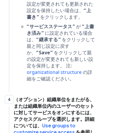
設定が変更されても更新された
設定を保持したい場合は、
上
書き
をクリックします。
サービスステータス
が
上書
き済み
に設定されている場合
は、
継承する
をクリックして
親と同じ設定に戻す
か、
Save
をクリックして親
の設定が変更されても新しい設
定を保持します。 注:
organizational structure
の詳
細をご確認ください。
（オプション）組織単位をまたがる、
4
または組織単位内のユーザーのセット
に対してサービスをオンにするには、
アクセスグループを選択します。詳細
については、
Use groups to
customize service access
を参照し