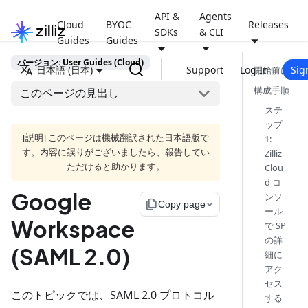
API &
Agents
Cloud
BYOC
Releases
SDKs
& CLI
Guides
Guides
バージョン: User Guides (Cloud)
日本語 (日本)
Support
Log In
Sig
開始前に
構成手順
このページの見出し
ステ
ップ
[説明] このページは機械翻訳された日本語版で
1:
す。内容に誤りがございましたら、報告してい
Zilliz
ただけると助かります。
Clou
d コ
Google
ンソ
file_copy
Copy page
ール
Workspace
で SP
の詳
(SAML 2.0)
細に
アク
セス
このトピックでは、SAML 2.0 プロトコル
する