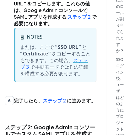
にど
URL
をコピーします。これらの値
のロ
は、Google Admin コンソールで
ール
SAML アプリを作成する
ステップ 2
で
が割
必要になります。
り当
てら
NOTES
📘
れま
す
または、ここで
SSO URL
と
か？
Certificate
をコピーすること
SSO
もできます。この場合、
ステッ
ログ
プ 3
で手動モードで IdP の詳細
イン
を構成する必要があります。
後、
ユー
ザー
はど
完了したら、
ステップ 2
に進みます。
6
のよ
うに
プロ
ジェ
ステップ 2: Google Admin コンソー
クト
ルでカスタム SAML アプリを作成す