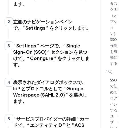
タス
ます。
ク 3:
（オ
左側のナビゲーションペイン
プシ
2
ョ
で、
Settings
をクリックします。
ン）
SSO
Settings
ページで、
Single
強制
3
を有
Sign-On (SSO)
セクションを見つ
効に
けて、
Configure
をクリックしま
する
す。
FAQ
SSO
表示されたダイアログボックスで、
4
で初
IdP とプロトコルとして
Google
めて
Workspace (SAML 2.0)
を選択し
ログ
ます。
イン
する
ユー
サービスプロバイダーの詳細
カー
5
ザー
ドで、
エンティティID
と
ACS