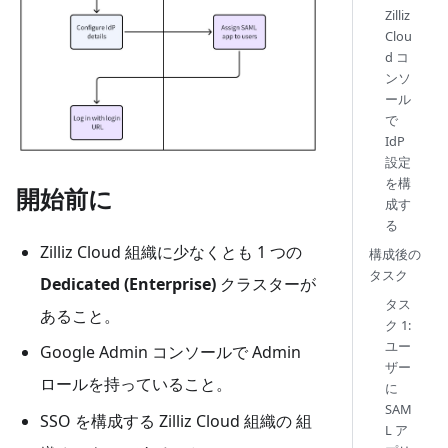
Zilliz
Clou
d コ
ンソ
ール
で
IdP
設定
を構
開始前に
成す
る
Zilliz Cloud 組織に少なくとも 1 つの
構成後の
タスク
Dedicated (Enterprise)
クラスターが
タス
あること。
ク 1:
ユー
Google Admin コンソールで Admin
ザー
ロールを持っていること。
に
SAM
SSO を構成する Zilliz Cloud 組織の 組
L ア