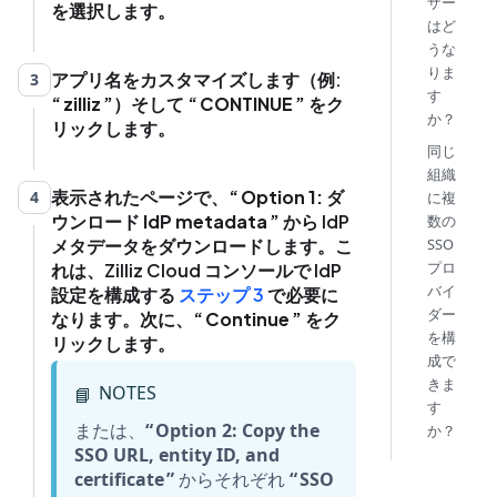
ザー
を選択します。
はど
うな
りま
アプリ名をカスタマイズします（例:
3
す
zilliz
）そして
CONTINUE
をク
か？
リックします。
同じ
組織
表示されたページで、
Option 1: ダ
4
に複
ウンロード IdP metadata
から IdP
数の
メタデータをダウンロードします。こ
SSO
プロ
れは、Zilliz Cloud コンソールで IdP
バイ
設定を構成する
ステップ 3
で必要に
ダー
なります。次に、
Continue
をク
を構
リックします。
成で
きま
NOTES
📘
す
または、
Option 2: Copy the
か？
SSO URL, entity ID, and
certificate
からそれぞれ
SSO