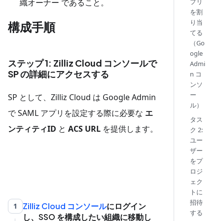
プリ
織オーナー であること。
を割
り当
構成手順
てる
（Go
ogle
ステップ 1: Zilliz Cloud コンソールで
Admi
SP の詳細にアクセスする
n コ
ンソ
ー
SP として、Zilliz Cloud は Google Admin
ル）
で SAML アプリを設定する際に必要な
エ
タス
ンティティID
と
ACS URL
を提供します。
ク 2:
ユー
ザー
をプ
ロジ
ェク
トに
招待
Zilliz Cloud コンソール
にログイン
1
する
し、SSO を構成したい組織に移動し