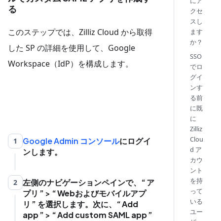
にア
る
クセ
スし
このステップでは、Zilliz Cloud から取得
ます
か？
した SP の詳細を使用して、Google
SSO
Workspace（IdP）を構成します。
でロ
グイ
ンす
る前
に既
に
Zilliz
Clou
Google Admin コンソール
にログイ
1
d ア
ンします。
カウ
ント
を持
左側のナビゲーションペインで、
ア
2
って
プリ
>
Webおよびモバイルアプ
いる
リ
を選択します。次に、
Add
ユー
app
>
Add custom SAML app