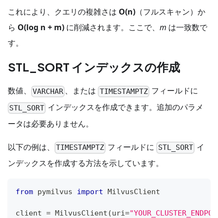
これにより、クエリの複雑さは
O(n)
（フルスキャン）か
ら
O(log n + m)
に削減されます。ここで、
m
は一致数で
す。
STL_SORT インデックスの作成
数値、
、または
フィールドに
VARCHAR
TIMESTAMPTZ
インデックスを作成できます。追加のパラメ
STL_SORT
ータは必要ありません。
以下の例は、
フィールドに
イ
TIMESTAMPTZ
STL_SORT
ンデックスを作成する方法を示しています。
from
 pymilvus 
import
 MilvusClient
client 
=
 MilvusClient
(
uri
=
"YOUR_CLUSTER_ENDPOI