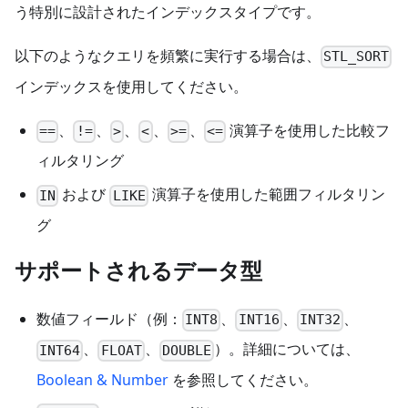
う特別に設計されたインデックスタイプです。
以下のようなクエリを頻繁に実行する場合は、
STL_SORT
インデックスを使用してください。
、
、
、
、
、
演算子を使用した比較フ
==
!=
>
<
>=
<=
ィルタリング
および
演算子を使用した範囲フィルタリン
IN
LIKE
グ
サポートされるデータ型
数値フィールド（例：
、
、
、
INT8
INT16
INT32
、
、
）。詳細については、
INT64
FLOAT
DOUBLE
Boolean & Number
を参照してください。