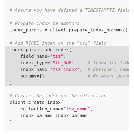
# Assume you have defined a TIMESTAMPTZ field 
# Prepare index parameters
index_params 
=
 client
.
prepare_index_params
(
)
# Add RTREE index on the "tsz" field
index_params
.
add_index
(
    field_name
=
"tsz"
,
    index_type
=
"STL_SORT"
,
# Index for TIMES
    index_name
=
"tsz_index"
,
# Optional, name 
    params
=
{
}
# No extra params
)
# Create the index on the collection
client
.
create_index
(
    collection_name
=
"tsz_demo"
,
    index_params
=
index_params
)