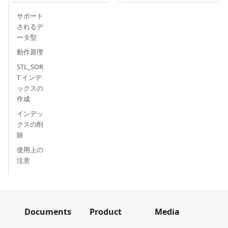
サポート
されるデ
ータ型
動作原理
STL_SOR
T インデ
ックスの
作成
インデッ
クスの削
除
使用上の
注意
Documents
Product
Media