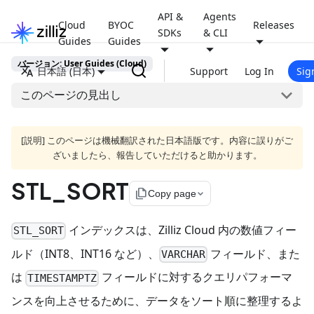
API &
Agents
Cloud
BYOC
Releases
SDKs
& CLI
Guides
Guides
バージョン: User Guides (Cloud)
日本語 (日本)
Support
Log In
Sig
このページの見出し
[説明] このページは機械翻訳された日本語版です。内容に誤りがご
ざいましたら、報告していただけると助かります。
STL_SORT
file_copy
Copy page
インデックスは、Zilliz Cloud 内の数値フィー
STL_SORT
ルド（INT8、INT16 など）、
フィールド、また
VARCHAR
は
フィールドに対するクエリパフォーマ
TIMESTAMPTZ
ンスを向上させるために、データをソート順に整理するよ