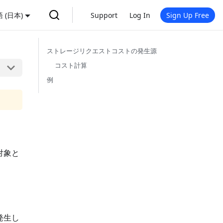
 (日本)
Support
Log In
Sign Up Free
ストレージリクエストコストの発生源
コスト計算
例
対象と
発生し