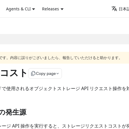
Agents & CLI
Releases
日本語
語版です。内容に誤りがございましたら、報告していただけると助かります。
コスト
file_copy
Copy page
で使用されるオブジェクトストレージ API リクエスト操作を
の発生源
ージ API 操作を実行すると、ストレージリクエストコストが