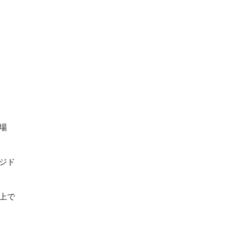
場
ジド
上で