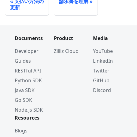
支払い方法の
請求書を理解
更新
Documents
Product
Media
Developer
Zilliz Cloud
YouTube
Guides
LinkedIn
RESTful API
Twitter
Python SDK
GitHub
Java SDK
Discord
Go SDK
Node.js SDK
Resources
Blogs