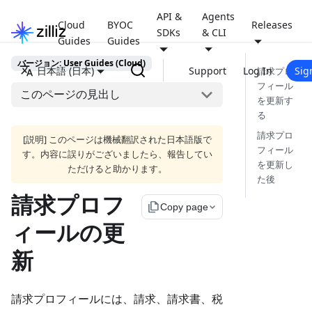
API &
Agents
Cloud
BYOC
Releases
SDKs
& CLI
Guides
Guides
バージョン: User Guides (Cloud)
日本語 (日本)
Support
Log In
Sig
請求プロ
フィール
このページの見出し
を更新す
る
請求プロ
[説明] このページは機械翻訳された日本語版で
フィール
す。内容に誤りがございましたら、報告してい
を更新し
ただけると助かります。
た後
請求プロフ
file_copy
Copy page
ィールの更
新
請求プロフィールには、請求、請求書、税