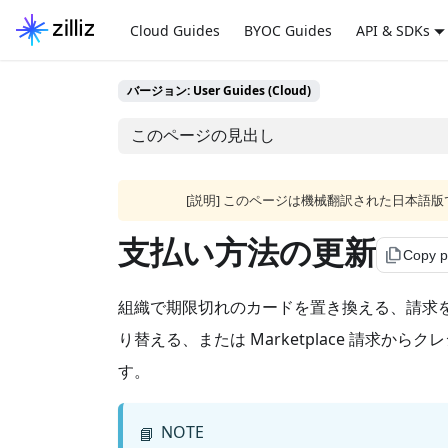
Cloud Guides
BYOC Guides
API & SDKs
バージョン: User Guides (Cloud)
このページの見出し
[説明] このページは機械翻訳された日本
支払い方法の更新
file_copy
Copy 
組織で期限切れのカードを置き換える、請求をクラウド
り替える、または Marketplace 請求
す。
NOTE
📘