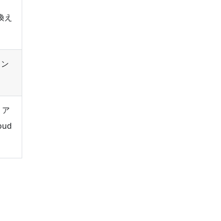
ま
き換え
コン
 ア
ud