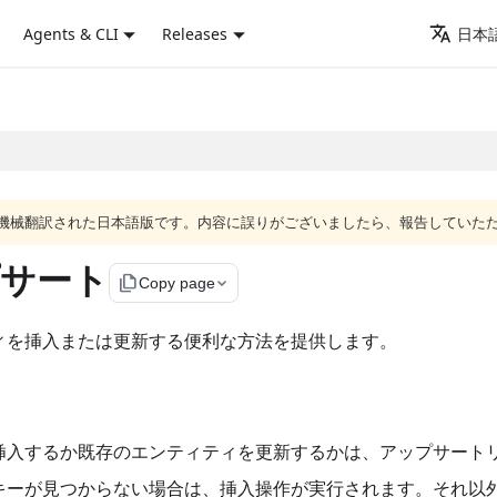
Agents & CLI
Releases
日本語
ジは機械翻訳された日本語版です。内容に誤りがございましたら、報告していた
サート
file_copy
Copy page
ィを挿入または更新する便利な方法を提供します。
挿入するか既存のエンティティを更新するかは、アップサート
キーが見つからない場合は、挿入操作が実行されます。それ以