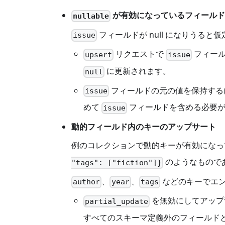
が有効になっているフィールド
nullable
フィールドが null になりう
issue
リクエストで
フィール
upsert
issue
に更新されます。
null
フィールドの元の値を保持する
issue
めて
フィールドを含める必要
issue
動的フィールド内のキーのアップサート
例のコレクションで動的キーが有効になっ
のようなもので
"tags": ["fiction"]}
、
、
などのキーでエン
author
year
tags
を無効にしてアップ
partial_update
すべてのスキーマ定義外のフィールド