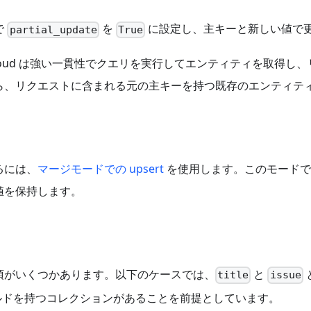
で
を
に設定し、主キーと新しい値で
partial_update
True
z Cloud は強い一貫性でクエリを実行してエンティティを取得
ら、リクエストに含まれる元の主キーを持つ既存のエンティテ
るには、
マージモードでの upsert
を使用します。このモードで
値を保持します。
項がいくつかあります。以下のケースでは、
と
title
issue
ドを持つコレクションがあることを前提としています。