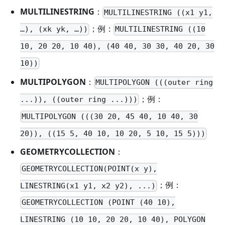
MULTILINESTRING
：
MULTILINESTRING ((x1 y1,
；例：
…), (xk yk, …))
MULTILINESTRING ((10
10, 20 20, 10 40), (40 40, 30 30, 40 20, 30
10))
MULTIPOLYGON
：
MULTIPOLYGON (((outer ring
；例：
...)), ((outer ring ...)))
MULTIPOLYGON (((30 20, 45 40, 10 40, 30
20)), ((15 5, 40 10, 10 20, 5 10, 15 5)))
GEOMETRYCOLLECTION
：
GEOMETRYCOLLECTION(POINT(x y),
；例：
LINESTRING(x1 y1, x2 y2), ...)
GEOMETRYCOLLECTION (POINT (40 10),
LINESTRING (10 10, 20 20, 10 40), POLYGON