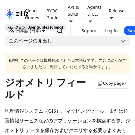
API &
Agents
Cloud
BYOC
Releases
SDKs
& CLI
Guides
Guides
バージョン: User Guides (Cloud)
日本語 (日本)
Support
Log In
Sig
このページの見出し
[説明] このページは機械翻訳された日本語版です。内容に誤りがご
ざいましたら、報告していただけると助かります。
ジオメトリ フィー
file_copy
Copy page
ルド
地理情報システム（GIS）、マッピングツール、または位
置情報サービスなどのアプリケーションを構築する際、ジ
オメトリ データを保存およびクエリする必要がよくあり