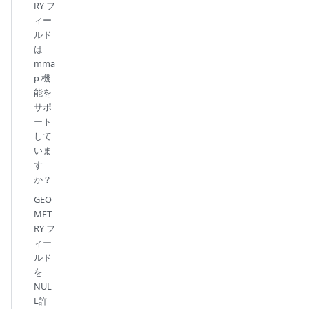
RY フ
ィー
ルド
は
mma
p 機
能を
サポ
ート
して
いま
す
か？
GEO
MET
RY フ
ィー
ルド
を
NUL
L許