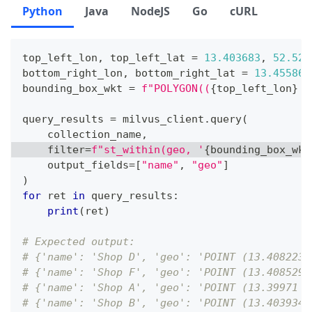
Python
Java
NodeJS
Go
cURL
top_left_lon
,
 top_left_lat 
=
13.403683
,
52.520
bottom_right_lon
,
 bottom_right_lat 
=
13.455868
bounding_box_wkt 
=
f"POLYGON((
{
top_left_lon
}
{
query_results 
=
 milvus_client
.
query
(
    collection_name
,
filter
=
f"st_within(geo, '
{
bounding_box_wkt
    output_fields
=
[
"name"
,
"geo"
]
)
for
 ret 
in
 query_results
:
print
(
ret
)
# Expected output:
# {'name': 'Shop D', 'geo': 'POINT (13.408223 
# {'name': 'Shop F', 'geo': 'POINT (13.408529 
# {'name': 'Shop A', 'geo': 'POINT (13.39971 5
# {'name': 'Shop B', 'geo': 'POINT (13.403934 