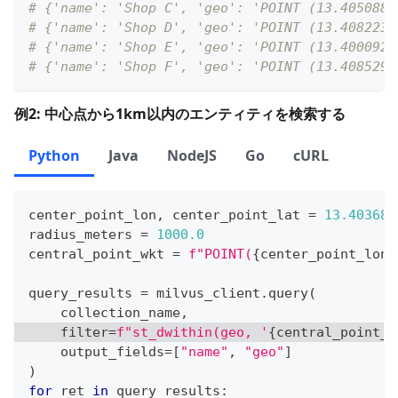
# {'name': 'Shop C', 'geo': 'POINT (13.405088 
# {'name': 'Shop D', 'geo': 'POINT (13.408223 
# {'name': 'Shop E', 'geo': 'POINT (13.400092 
# {'name': 'Shop F', 'geo': 'POINT (13.408529 
例2: 中心点から1km以内のエンティティを検索する
Python
Java
NodeJS
Go
cURL
center_point_lon
,
 center_point_lat 
=
13.403683
radius_meters 
=
1000.0
central_point_wkt 
=
f"POINT(
{
center_point_lon
}
query_results 
=
 milvus_client
.
query
(
    collection_name
,
filter
=
f"st_dwithin(geo, '
{
central_point_w
    output_fields
=
[
"name"
,
"geo"
]
)
for
 ret 
in
 query_results
: