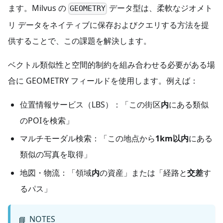
ます。Milvus の
データ型は、柔軟なジオメト
GEOMETRY
リ データをネイティブに保存およびクエリする方法を提
供することで、この課題を解決します。
ベクトル類似性と空間的制約を組み合わせる必要がある場
合に GEOMETRY フィールドを使用します。例えば：
位置情報サービス（LBS）：「この街区
内
にある類似
のPOIを検索」
マルチモーダル検索：「この地点から
1km以内
にある
類似の写真を取得」
地図・物流：「領域
内
の資産」または「経路と
交差
す
るパス」
NOTES
📘