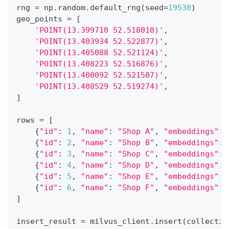
rng 
=
 np
.
random
.
default_rng
(
seed
=
19530
)
geo_points 
=
[
'POINT(13.399710 52.518010)'
,
'POINT(13.403934 52.522877)'
,
'POINT(13.405088 52.521124)'
,
'POINT(13.408223 52.516876)'
,
'POINT(13.400092 52.521507)'
,
'POINT(13.408529 52.519274)'
,
]
rows 
=
[
{
"id"
:
1
,
"name"
:
"Shop A"
,
"embeddings"
:
 
{
"id"
:
2
,
"name"
:
"Shop B"
,
"embeddings"
:
 
{
"id"
:
3
,
"name"
:
"Shop C"
,
"embeddings"
:
 
{
"id"
:
4
,
"name"
:
"Shop D"
,
"embeddings"
:
 
{
"id"
:
5
,
"name"
:
"Shop E"
,
"embeddings"
:
 
{
"id"
:
6
,
"name"
:
"Shop F"
,
"embeddings"
:
 
]
insert_result 
=
 milvus_client
.
insert
(
collectio