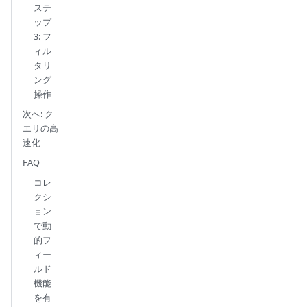
ステ
ップ
3: フ
ィル
タリ
ング
操作
次へ: ク
エリの高
速化
FAQ
コレ
クシ
ョン
で動
的フ
ィー
ルド
機能
を有