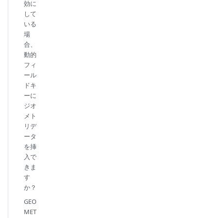
効に
して
いる
場
合、
動的
フィ
ール
ドキ
ーに
ジオ
メト
リデ
ータ
を挿
入で
きま
す
か？
GEO
MET