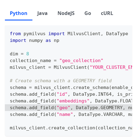
Python
Java
NodeJS
Go
cURL
from
 pymilvus 
import
 MilvusClient
,
 DataType
import
 numpy 
as
 np
dim 
=
8
collection_name 
=
"geo_collection"
milvus_client 
=
 MilvusClient
(
"YOUR_CLUSTER_END
# Create schema with a GEOMETRY field
schema 
=
 milvus_client
.
create_schema
(
enable_dy
schema
.
add_field
(
"id"
,
 DataType
.
INT64
,
 is_prim
schema
.
add_field
(
"embeddings"
,
 DataType
.
FLOAT_
schema
.
add_field
(
"geo"
,
 DataType
.
GEOMETRY
,
 nul
schema
.
add_field
(
"name"
,
 DataType
.
VARCHAR
,
 max
milvus_client
.
create_collection
(
collection_nam