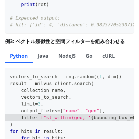
print
(
ret
)
# Expected output:
# hit: {'id': 4, 'distance': 0.982377052307128
例3: ベクトル類似性と空間フィルターを組み合わせる
Python
Java
NodeJS
Go
cURL
vectors_to_search 
=
 rng
.
random
(
(
1
,
 dim
)
)
result 
=
 milvus_client
.
search
(
    collection_name
,
    vectors_to_search
,
    limit
=
3
,
    output_fields
=
[
"name"
,
"geo"
]
,
filter
=
f"st_within(geo, '
{
bounding_box_wkt
)
for
 hits 
in
 result
:
for
 hit 
in
 hits
: