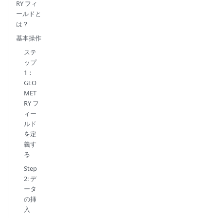
RY フィ
ールドと
は？
基本操作
ステ
ップ
1：
GEO
MET
RY フ
ィー
ルド
を定
義す
る
Step
2: デ
ータ
の挿
入