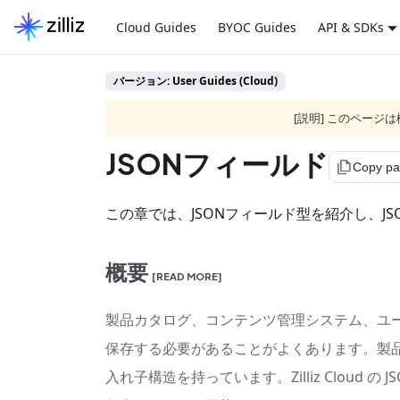
Cloud Guides
BYOC Guides
API & SDKs
バージョン: User Guides (Cloud)
[説明] このペー
JSONフィールド
file_copy
Copy p
この章では、JSONフィールド型を紹介し、
概要
[READ MORE]
製品カタログ、コンテンツ管理システム、ユ
保存する必要があることがよくあります。製
入れ子構造を持っています。Zilliz Clo