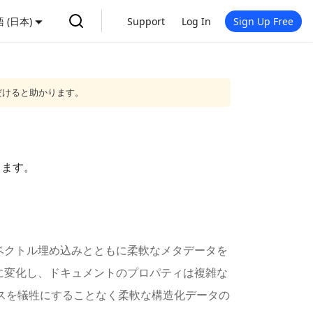
 (日本)
Support
Log In
Sign Up Free
だけると助かります。
します。
ベクトル埋め込みとともに柔軟なメタデータを
に変化し、ドキュメントのプロパティは複雑な
ーマンスを犠牲にすることなく柔軟な構造化データの