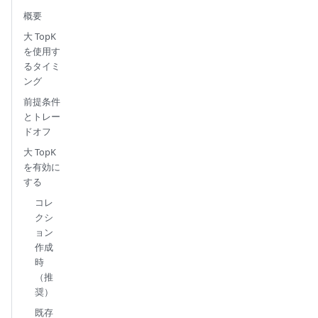
概要
大 TopK
を使用す
るタイミ
ング
前提条件
とトレー
ドオフ
大 TopK
を有効に
する
コレ
クシ
ョン
作成
時
（推
奨）
既存