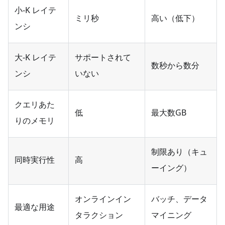
小-K レイテ
ミリ秒
高い（低下）
ンシ
大-K レイテ
サポートされて
数秒から数分
ンシ
いない
クエリあた
低
最大数GB
りのメモリ
制限あり（キュ
同時実行性
高
ーイング）
オンラインイン
バッチ、データ
最適な用途
タラクション
マイニング