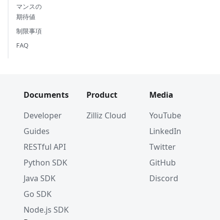
マンスの
期待値
制限事項
FAQ
Documents
Product
Media
Developer
Zilliz Cloud
YouTube
Guides
LinkedIn
RESTful API
Twitter
Python SDK
GitHub
Java SDK
Discord
Go SDK
Node.js SDK