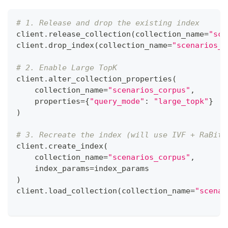
# 1. Release and drop the existing index
client
.
release_collection
(
collection_name
=
"sce
client
.
drop_index
(
collection_name
=
"scenarios_c
# 2. Enable Large TopK
client
.
alter_collection_properties
(
    collection_name
=
"scenarios_corpus"
,
    properties
=
{
"query_mode"
:
"large_topk"
}
)
# 3. Recreate the index (will use IVF + RaBitQ
client
.
create_index
(
    collection_name
=
"scenarios_corpus"
,
    index_params
=
index_params
)
client
.
load_collection
(
collection_name
=
"scenar