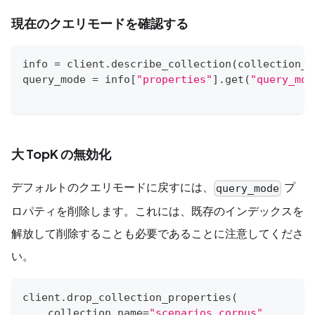
現在のクエリモードを確認する
info 
=
 client
.
describe_collection
(
collection_n
query_mode 
=
 info
[
"properties"
]
.
get
(
"query_mod
大 TopK の無効化
デフォルトのクエリモードに戻すには、
プ
query_mode
ロパティを削除します。これには、既存のインデックスを
解放して削除することも必要であることに注意してくださ
い。
client
.
drop_collection_properties
(
    collection_name
=
"scenarios_corpus"
,