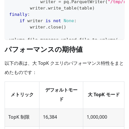
            writer 
=
 pq
.
ParquetWriter
(
"/tmp/re
        writer
.
write_table
(
table
)
finally
:
if
 writer 
is
not
None
:
        writer
.
close
(
)
volume_file_manager
.
upload_file_to_volume
(
    source_file_path
=
"/tmp/results.parquet"
,
パフォーマンスの期待値
    target_volume_path
=
"results/batch.parquet"
)
以下の表は、大 TopK クエリのパフォーマンス特性をまと
めたものです：
デフォルトモー
メトリック
大 TopK モード
ド
TopK 制限
16,384
1,000,000