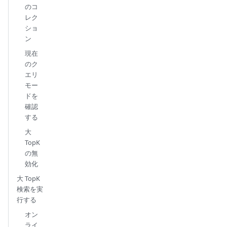
のコ
レク
ショ
ン
現在
のク
エリ
モー
ドを
確認
する
大
TopK
の無
効化
大 TopK
検索を実
行する
オン
ライ