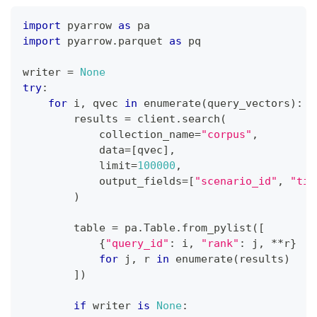
import
 pyarrow 
as
 pa
import
 pyarrow
.
parquet 
as
 pq
writer 
=
None
try
:
for
 i
,
 qvec 
in
enumerate
(
query_vectors
)
:
        results 
=
 client
.
search
(
            collection_name
=
"corpus"
,
            data
=
[
qvec
]
,
            limit
=
100000
,
            output_fields
=
[
"scenario_id"
,
"tit
)
        table 
=
 pa
.
Table
.
from_pylist
(
[
{
"query_id"
:
 i
,
"rank"
:
 j
,
**
r
}
for
 j
,
 r 
in
enumerate
(
results
)
]
)
if
 writer 
is
None
: