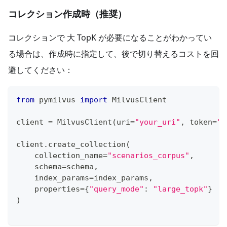
コレクション作成時（推奨）
コレクションで 大 TopK が必要になることがわかってい
る場合は、作成時に指定して、後で切り替えるコストを回
避してください：
from
 pymilvus 
import
 MilvusClient
client 
=
 MilvusClient
(
uri
=
"your_uri"
,
 token
=
"y
client
.
create_collection
(
    collection_name
=
"scenarios_corpus"
,
    schema
=
schema
,
    index_params
=
index_params
,
    properties
=
{
"query_mode"
:
"large_topk"
}
)