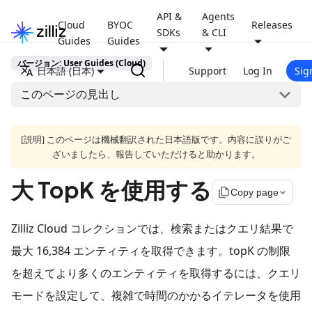
API &
Agents
Cloud
BYOC
Releases
SDKs
& CLI
Guides
Guides
バージョン: User Guides (Cloud)
日本語 (日本)
Support
Log In
Sig
このページの見出し
[説明] このページは機械翻訳された日本語版です。内容に誤りがご
ざいましたら、報告していただけると助かります。
大 TopK を使用する
file_copy
Copy page
Zilliz Cloud コレクションでは、検索またはクエリ結果で
最大 16,384 エンティティを取得できます。topK の制限
を超えてより多くのエンティティを取得するには、クエリ
モードを設定して、複雑で時間のかかるイテレータを使用