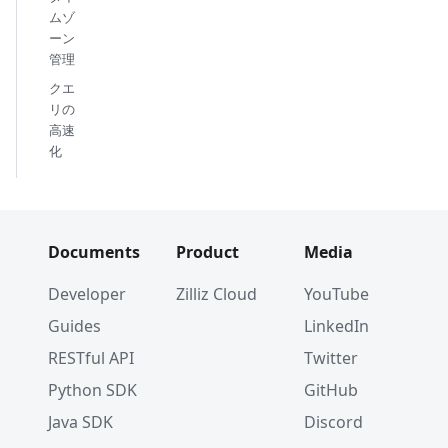
ムゾ
ーン
管理
クエ
リの
高速
化
Documents
Product
Media
Developer
Zilliz Cloud
YouTube
Guides
LinkedIn
RESTful API
Twitter
Python SDK
GitHub
Java SDK
Discord