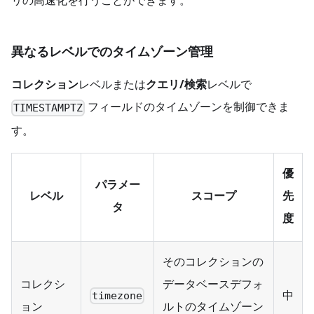
リの高速化を行うことができます。
異なるレベルでのタイムゾーン管理
コレクション
レベルまたは
クエリ/検索
レベルで
フィールドのタイムゾーンを制御できま
TIMESTAMPTZ
す。
優
パラメー
レベル
スコープ
先
タ
度
そのコレクションの
コレクシ
データベースデフォ
中
timezone
ョン
ルトのタイムゾーン