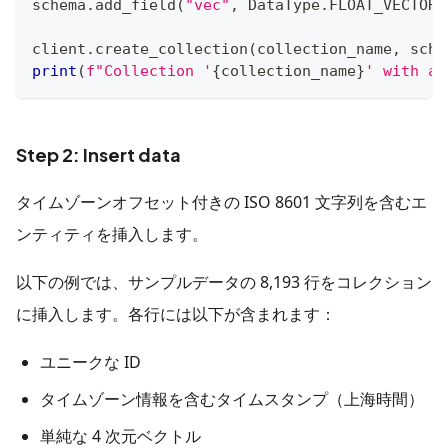
schema
.
add_field
(
"vec"
,
 DataType
.
FLOAT_VECTOR
,
client
.
create_collection
(
collection_name
,
 sche
print
(
f"Collection '
{
collection_name
}
' with a 
Step 2: Insert data
タイムゾーンオフセット付きの ISO 8601 文字列を含むエ
ンティティを挿入します。
以下の例では、サンプルデータの 8,193 行をコレクション
に挿入します。各行には以下が含まれます：
ユニークな ID
タイムゾーン情報を含むタイムスタンプ（上海時間）
単純な 4 次元ベクトル