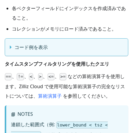
各ベクターフィールドにインデックスを作成済みであ
ること。
コレクションがメモリにロード済みであること。
コード例を表示
タイムスタンプフィルタリングを使用したクエリ
、
、
、
、
、
などの算術演算子を使用し
==
!=
<
>
<=
>=
ます。Zilliz Cloud で使用可能な算術演算子の完全なリス
トについては、
算術演算子
を参照してください。
NOTES
📘
連鎖した範囲式（例:
lower_bound < tsz <