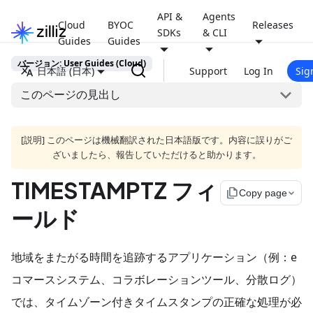
API &
Agents
Cloud
BYOC
Releases
SDKs
& CLI
Guides
Guides
バージョン: User Guides (Cloud)
日本語 (日本)
Support
Log In
Sig
このページの見出し
[説明] このページは機械翻訳された日本語版です。内容に誤りがご
ざいましたら、報告していただけると助かります。
TIMESTAMPTZ フィ
file_copy
Copy page
ールド
地域をまたがる時間を追跡するアプリケーション（例：e
コマースシステム、コラボレーションツール、分散ログ）
では、タイムゾーン付きタイムスタンプの正確な処理が必