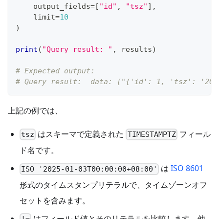
    output_fields
=
[
"id"
,
"tsz"
]
,
    limit
=
10
)
print
(
"Query result: "
,
 results
)
# Expected output:
# Query result:  data: ["{'id': 1, 'tsz': '202
上記の例では、
はスキーマで定義された
フィール
tsz
TIMESTAMPTZ
ド名です。
は
ISO 8601
ISO '2025-01-03T00:00:00+08:00'
形式のタイムスタンプリテラルで、タイムゾーンオフ
セットを含みます。
はフィールド値とそのリテラルを比較します。他