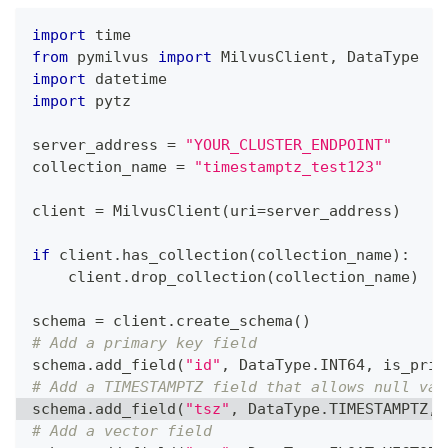
import
 time
from
 pymilvus 
import
 MilvusClient
,
 DataType
import
 datetime
import
 pytz
server_address 
=
"YOUR_CLUSTER_ENDPOINT"
collection_name 
=
"timestamptz_test123"
client 
=
 MilvusClient
(
uri
=
server_address
)
if
 client
.
has_collection
(
collection_name
)
:
    client
.
drop_collection
(
collection_name
)
schema 
=
 client
.
create_schema
(
)
# Add a primary key field
schema
.
add_field
(
"id"
,
 DataType
.
INT64
,
 is_prim
# Add a TIMESTAMPTZ field that allows null val
schema
.
add_field
(
"tsz"
,
 DataType
.
TIMESTAMPTZ
,
 
# Add a vector field