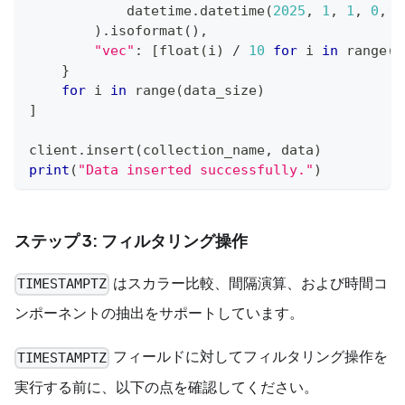
            datetime
.
datetime
(
2025
,
1
,
1
,
0
,
0
)
.
isoformat
(
)
,
"vec"
:
[
float
(
i
)
/
10
for
 i 
in
range
(
4
}
for
 i 
in
range
(
data_size
)
]
client
.
insert
(
collection_name
,
 data
)
print
(
"Data inserted successfully."
)
ステップ 3: フィルタリング操作
はスカラー比較、間隔演算、および時間コ
TIMESTAMPTZ
ンポーネントの抽出をサポートしています。
フィールドに対してフィルタリング操作を
TIMESTAMPTZ
実行する前に、以下の点を確認してください。