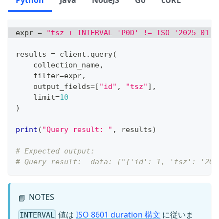
Python
Java
NodeJS
Go
cURL
expr 
=
"tsz + INTERVAL 'P0D' != ISO '2025-01-0
results 
=
 client
.
query
(
    collection_name
,
filter
=
expr
,
    output_fields
=
[
"id"
,
"tsz"
]
,
    limit
=
10
)
print
(
"Query result: "
,
 results
)
# Expected output:
# Query result:  data: ["{'id': 1, 'tsz': '202
NOTES
📘
値は
ISO 8601 duration 構文
に従いま
INTERVAL