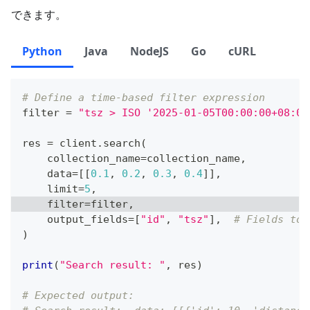
できます。
Python
Java
NodeJS
Go
cURL
# Define a time-based filter expression
filter
=
"tsz > ISO '2025-01-05T00:00:00+08:00
res 
=
 client
.
search
(
    collection_name
=
collection_name
,
    data
=
[
[
0.1
,
0.2
,
0.3
,
0.4
]
]
,
    limit
=
5
,
filter
=
filter
,
    output_fields
=
[
"id"
,
"tsz"
]
,
# Fields to 
)
print
(
"Search result: "
,
 res
)
# Expected output: