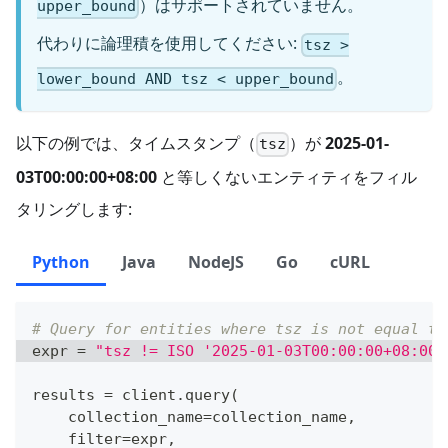
）はサポートされていません。
upper_bound
代わりに論理積を使用してください:
tsz >
。
lower_bound AND tsz < upper_bound
以下の例では、タイムスタンプ（
）が
2025-01-
tsz
03T00:00:00+08:00
と等しくないエンティティをフィル
タリングします:
Python
Java
NodeJS
Go
cURL
# Query for entities where tsz is not equal to
expr 
=
"tsz != ISO '2025-01-03T00:00:00+08:00'
results 
=
 client
.
query
(
    collection_name
=
collection_name
,
filter
=
expr
,