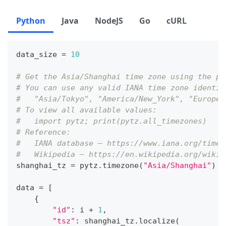
Python
Java
NodeJS
Go
cURL
data_size 
=
10
# Get the Asia/Shanghai time zone using the py
# You can use any valid IANA time zone identif
#   "Asia/Tokyo", "America/New_York", "Europe/
# To view all available values:
#   import pytz; print(pytz.all_timezones)
# Reference:
#   IANA database – https://www.iana.org/time-
#   Wikipedia – https://en.wikipedia.org/wiki/
shanghai_tz 
=
 pytz
.
timezone
(
"Asia/Shanghai"
)
data 
=
[
{
"id"
:
 i 
+
1
,
"tsz"
:
 shanghai_tz
.
localize
(