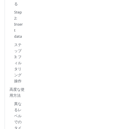
る
Step
2:
Inser
t
data
ステ
ップ
3: フ
ィル
タリ
ング
操作
高度な使
用方法
異な
るレ
ベル
での
タイ