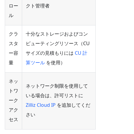
ロー
クト管理者
ル
クラ
十分なストレージおよびコン
スタ
ピューティングリソース（CU
ー容
サイズの見積もりには
CU 計
量
算ツール
を使用）
ネッ
ネットワーク制限を使用して
トワ
いる場合は、許可リストに
ーク
Zilliz Cloud IP
を追加してくだ
アク
さい
セス