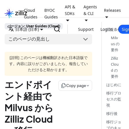
API &
Agents
Cloud
BYOC
Releases
SDKs
& CLI
Guides
Guides
バージョン: User Guides (Cloud)
日本語 (日本)
Support
Log In
Sig
前提条件
Milv
このページの見出し
us の
要件
[説明] このページは機械翻訳された日本語版で
Zilliz
す。内容に誤りがございましたら、報告してい
Clou
ただけると助かります。
d の
要件
エンドポイ
はじめに
file_copy
Copy page
ント経由で
移行プロ
セスの監
Milvus から
視
移行後
Zilliz Cloud
移行ジョ
ブのキャ