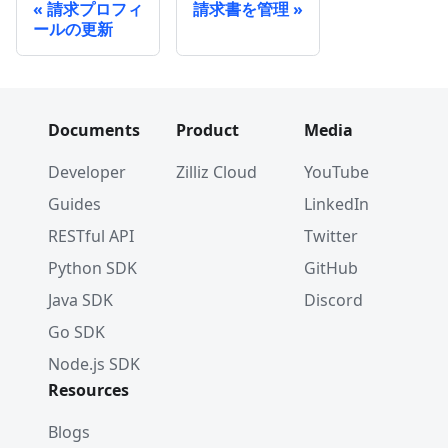
請求プロフィ
請求書を管理
ールの更新
Documents
Product
Media
Developer
Zilliz Cloud
YouTube
Guides
LinkedIn
RESTful API
Twitter
Python SDK
GitHub
Java SDK
Discord
Go SDK
Node.js SDK
Resources
Blogs