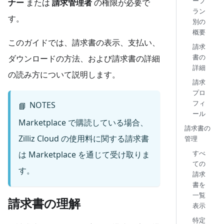
ープ
ナー
または
請求管理者
の権限が必要で
ラン
す。
別の
概要
このガイドでは、請求書の表示、支払い、
請求
書の
ダウンロードの方法、および請求書の詳細
詳細
の読み方について説明します。
請求
プロ
フィ
NOTES
📘
ール
Marketplace で購読している場合、
請求書の
Zilliz Cloud の使用料に関する請求書
管理
すべ
は Marketplace を通じて受け取りま
ての
す。
請求
書を
一覧
請求書の理解
表示
特定