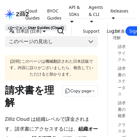
API &
Agents
Cloud
BYOC
Releases
SDKs
& CLI
Guides
Guides
バージョン: User Guides (Cloud)
日本語 (日本)
Support
Log In
Sig
請求書の
理解
このページの見出し
請求
サイ
クル
[説明] このページは機械翻訳された日本語版で
す。内容に誤りがございましたら、報告してい
請求
ただけると助かります。
書の
ステ
請求書を理
ータ
file_copy
Copy page
ス
解
請求
書の
概要
Zilliz Cloud は組織レベルで課金されま
クラ
す。請求書にアクセスするには、
組織オー
スタ