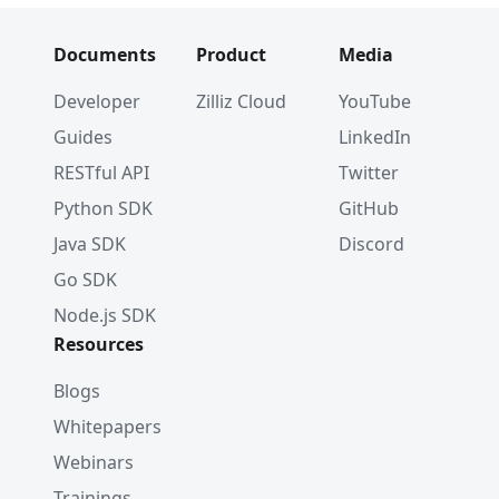
Documents
Product
Media
Developer
Zilliz Cloud
YouTube
Guides
LinkedIn
RESTful API
Twitter
Python SDK
GitHub
Java SDK
Discord
Go SDK
Node.js SDK
Resources
Blogs
Whitepapers
Webinars
Trainings