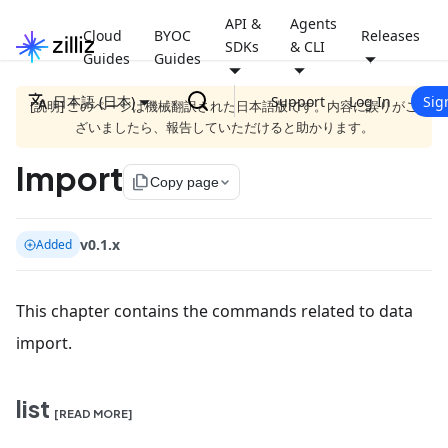
API &
Agents
Cloud
BYOC
Releases
SDKs
& CLI
Guides
Guides
日本語 (日本)
Support
Log In
Sig
[説明] このページは機械翻訳された日本語版です。内容に誤りがご
ざいましたら、報告していただけると助かります。
Import
file_copy
Copy page
v0.1.x
Added
This chapter contains the commands related to data
import.
list
[READ MORE]