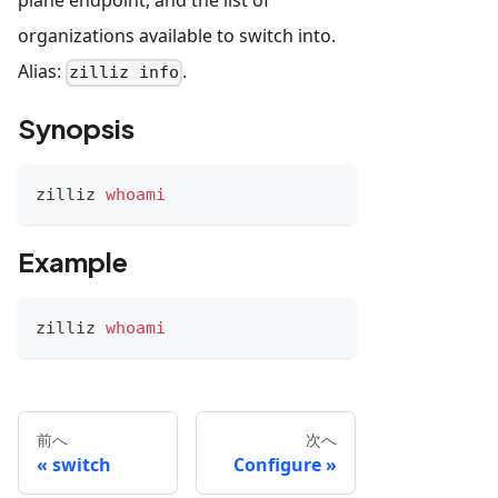
organizations available to switch into.
Alias:
.
zilliz info
Synopsis
zilliz 
whoami
Example
zilliz 
whoami
前へ
次へ
switch
Configure