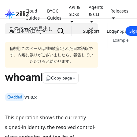
API &
Agents
Cloud
BYOC
Releases
SDKs
& CLI
Guides
Guides
このページの見出し
日本語 (日本)
Support
Log In
Sig
Synopsis
Example
[説明] このページは機械翻訳された日本語版で
す。内容に誤りがございましたら、報告してい
ただけると助かります。
whoami
file_copy
Copy page
v1.0.x
Added
This operation shows the currently
signed-in identity, the resolved control-
plane endpoint, and the list of