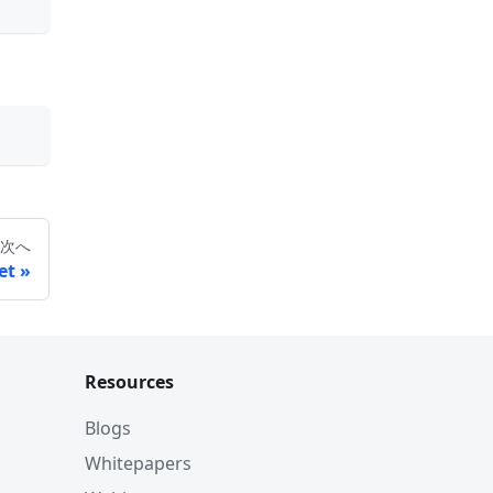
次へ
et
Resources
Blogs
Whitepapers