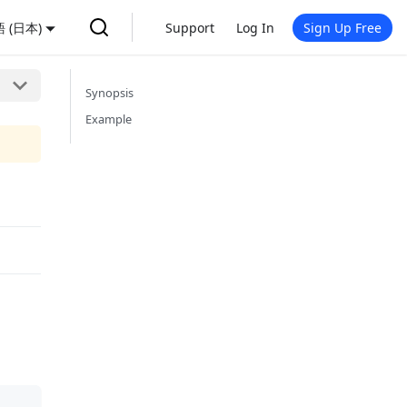
 (日本)
Support
Log In
Sign Up Free
Synopsis
Example