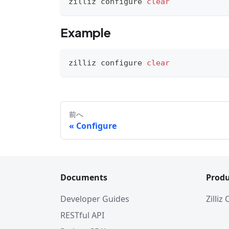
zilliz configure 
clear
Example
zilliz configure 
clear
前へ
Configure
Documents
Produ
Developer Guides
Zilliz
RESTful API