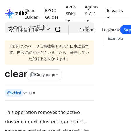
API &
Agents
Cloud
BYOC
Releases
SDKs
& CLI
Guides
Guides
このページの見出し
日本語 (日本)
Support
Log In
Sig
Synopsis
Example
[説明] このページは機械翻訳された日本語版で
す。内容に誤りがございましたら、報告してい
ただけると助かります。
clear
file_copy
Copy page
v1.0.x
Added
This operation removes the active
cluster context. Cluster ID, endpoint,
database, and plan are all cleared. Use