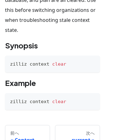
this before switching organizations or
when troubleshooting stale context
state.
Synopsis
zilliz context 
clear
Example
zilliz context 
clear
前へ
次へ
Context
current