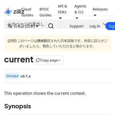
API &
Agents
Cloud
BYOC
Releases
SDKs
& CLI
Guides
Guides
このページの見出し
日本語 (日本)
Support
Log In
Sig
[説明] このページは機械翻訳された日本語版です。内容に誤りがご
ざいましたら、報告していただけると助かります。
current
file_copy
Copy page
v0.1.x
Added
This operation shows the current context.
Synopsis