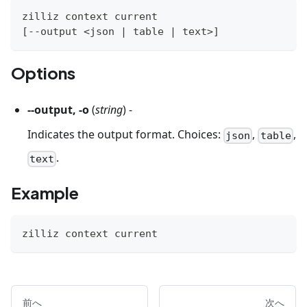
zilliz context current
[
--output 
<
json 
|
 table 
|
 text
>
]
Options
--output, -o
(
string
) -
Indicates the output format. Choices:
,
,
json
table
.
text
Example
zilliz context current
前へ
次へ