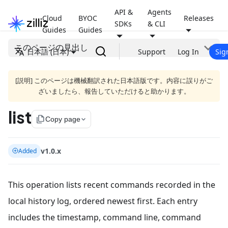
API &
Agents
Cloud
BYOC
Releases
SDKs
& CLI
Guides
Guides
このページの見出し
日本語 (日本)
Support
Log In
Sig
[説明] このページは機械翻訳された日本語版です。内容に誤りがご
ざいましたら、報告していただけると助かります。
list
file_copy
Copy page
v1.0.x
Added
This operation lists recent commands recorded in the
local history log, ordered newest first. Each entry
includes the timestamp, command line, command