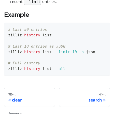
recent
entries.
--limit
Example
# Last 50 entries
zilliz 
history
 list
# Last 10 entries as JSON
zilliz 
history
 list 
--limit
10
-o
 json
# Full history
zilliz 
history
 list 
--all
前へ
次へ
clear
search
Synopsis