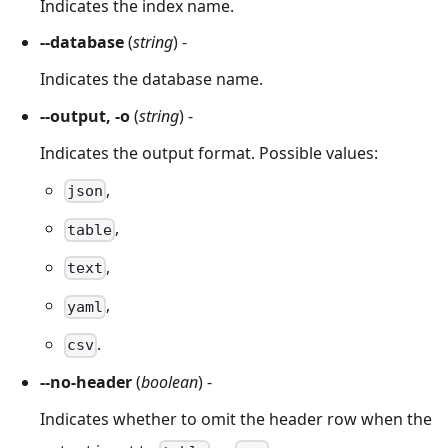
Indicates the index name.
--database
(
string
) -
Indicates the database name.
--output, -o
(
string
) -
Indicates the output format. Possible values:
,
json
,
table
,
text
,
yaml
.
csv
--no-header
(
boolean
) -
Indicates whether to omit the header row when the