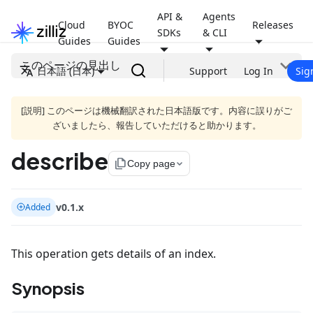
API &
Agents
Cloud
BYOC
Releases
SDKs
& CLI
Guides
Guides
このページの見出し
日本語 (日本)
Support
Log In
Sig
[説明] このページは機械翻訳された日本語版です。内容に誤りがご
ざいましたら、報告していただけると助かります。
describe
file_copy
Copy page
v0.1.x
Added
This operation gets details of an index.
Synopsis