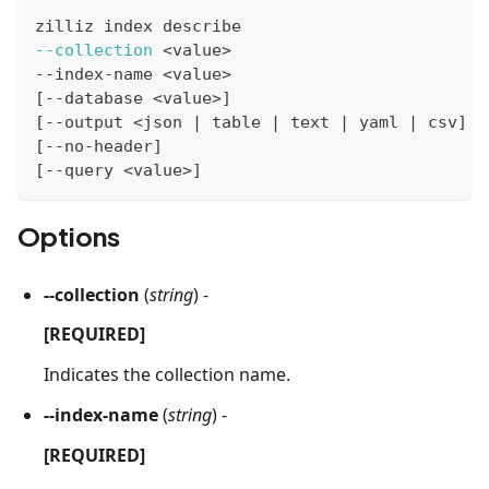
zilliz index describe
--collection
<
value
>
--index-name 
<
value
>
[
--database 
<
value
>
]
[
--output 
<
json 
|
 table 
|
 text 
|
 yaml 
|
 csv
]
[
--no-header
]
[
--query 
<
value
>
]
Options
--collection
(
string
) -
[REQUIRED]
Indicates the collection name.
--index-name
(
string
) -
[REQUIRED]