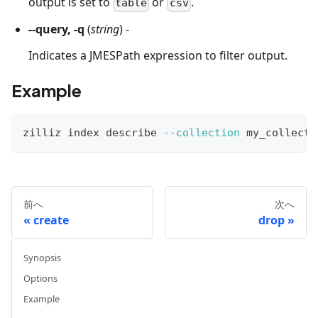
output is set to
or
.
table
csv
--query, -q
(
string
) -
Indicates a JMESPath expression to filter output.
Example
zilliz index describe 
--collection
 my_collecti
前へ
次へ
create
drop
Synopsis
Options
Example