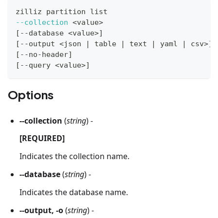
zilliz partition list
--collection
<
value
>
[
--database 
<
value
>
]
[
--output 
<
json 
|
 table 
|
 text 
|
 yaml 
|
 csv
>
]
[
--no-header
]
[
--query 
<
value
>
]
Options
--collection
(
string
) -
[REQUIRED]
Indicates the collection name.
--database
(
string
) -
Indicates the database name.
--output, -o
(
string
) -