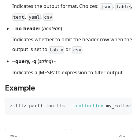
Indicates the output format. Choices:
,
,
json
table
,
,
.
text
yaml
csv
--no-header
(
boolean
) -
Indicates whether to omit the header row when the
output is set to
or
.
table
csv
--query, -q
(
string
) -
Indicates a JMESPath expression to filter output.
Example
zilliz partition list 
--collection
 my_collecti
前へ
次へ