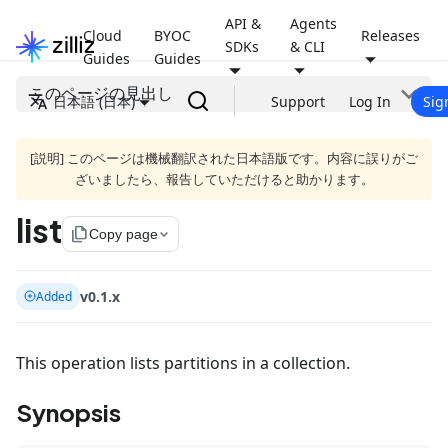
API &
Agents
Cloud
BYOC
Releases
SDKs
& CLI
Guides
Guides
このページの見出し
日本語 (日本)
Support
Log In
Sig
[説明] このページは機械翻訳された日本語版です。内容に誤りがご
ざいましたら、報告していただけると助かります。
list
file_copy
Copy page
v0.1.x
Added
This operation lists partitions in a collection.
Synopsis