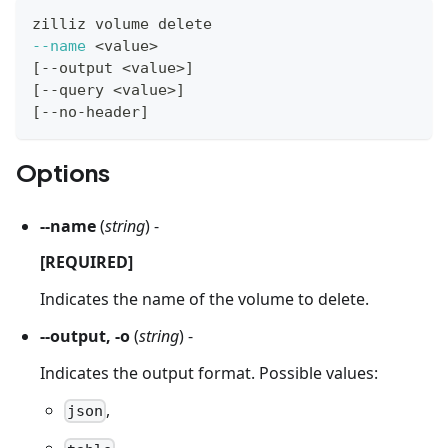
zilliz volume delete
--name
<
value
>
[
--output 
<
value
>
]
[
--query 
<
value
>
]
[
--no-header
]
Options
--name
(
string
) -
[REQUIRED]
Indicates the name of the volume to delete.
--output, -o
(
string
) -
Indicates the output format. Possible values:
,
json