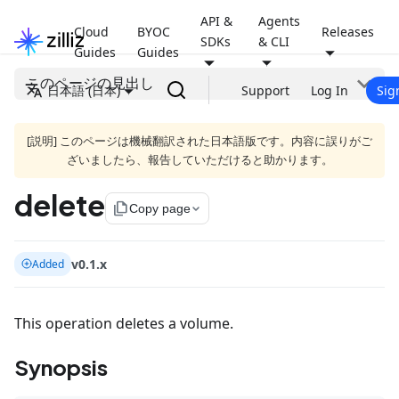
API &
Agents
Cloud
BYOC
Releases
SDKs
& CLI
Guides
Guides
このページの見出し
日本語 (日本)
Support
Log In
Sig
[説明] このページは機械翻訳された日本語版です。内容に誤りがご
ざいましたら、報告していただけると助かります。
delete
file_copy
Copy page
v0.1.x
Added
This operation deletes a volume.
Synopsis