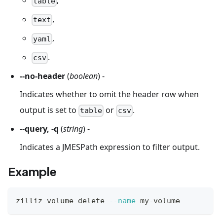
,
table
,
text
,
yaml
.
csv
--no-header
(
boolean
) -
Indicates whether to omit the header row when
output is set to
or
.
table
csv
--query, -q
(
string
) -
Indicates a JMESPath expression to filter output.
Example
zilliz volume delete 
--name
 my-volume